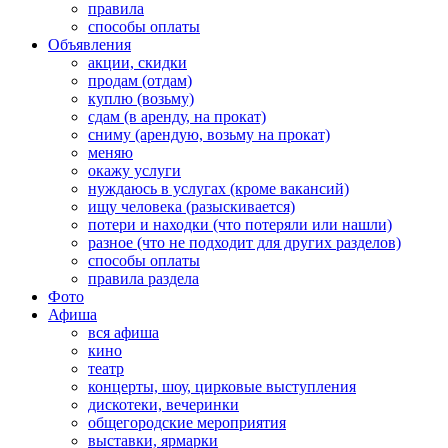
правила
способы оплаты
Объявления
акции, скидки
продам (отдам)
куплю (возьму)
сдам (в аренду, на прокат)
сниму (арендую, возьму на прокат)
меняю
окажу услуги
нуждаюсь в услугах (кроме вакансий)
ищу человека (разыскивается)
потери и находки (что потеряли или нашли)
разное (что не подходит для других разделов)
способы оплаты
правила раздела
Фото
Афиша
вся афиша
кино
театр
концерты, шоу, цирковые выступления
дискотеки, вечеринки
общегородские мероприятия
выставки, ярмарки