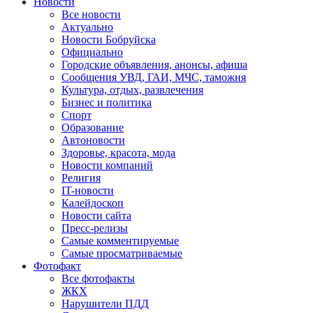
Новости
Все новости
Актуально
Новости Бобруйска
Официально
Городские объявления, анонсы, афиша
Сообщения УВД, ГАИ, МЧС, таможня
Культура, отдых, развлечения
Бизнес и политика
Спорт
Образование
Автоновости
Здоровье, красота, мода
Новости компаний
Религия
IT-новости
Калейдоскоп
Новости сайта
Пресс-релизы
Самые комментируемые
Самые просматриваемые
Фотофакт
Все фотофакты
ЖКХ
Нарушители ПДД