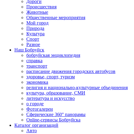
Дороги
Происшествия
Животные
Общественные мероприятия
Мой город
Природа
Культура
Спорт
Разное
Наш Бобруйск
бобруйская энциклопедия
справка
транспорт
расписание движения городских автобусов
здоровье, спорт, туризм
экономика
религия и национально-культурные объединения
культура, образование, СМИ
литература и искусство
о городе
Фотогалереи
Сферические 360° панорамы
Online-сервисы Бобруйска
Каталог организаций
Авто