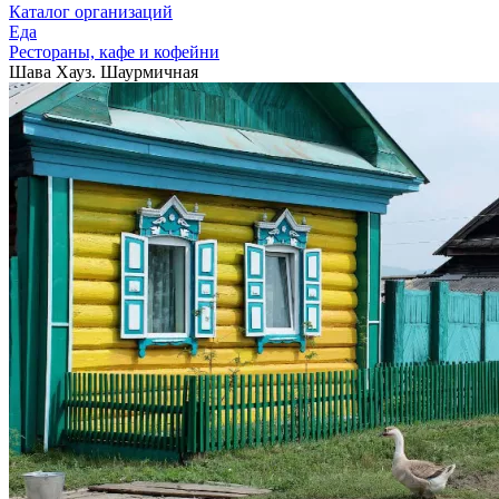
Каталог организаций
Еда
Рестораны, кафе и кофейни
Шава Хауз. Шаурмичная