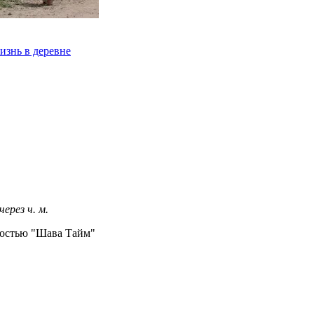
изнь в деревне
 через
ч.
м.
ностью "Шава Тайм"