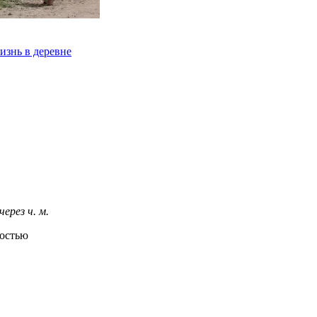
изнь в деревне
 через
ч.
м.
ностью