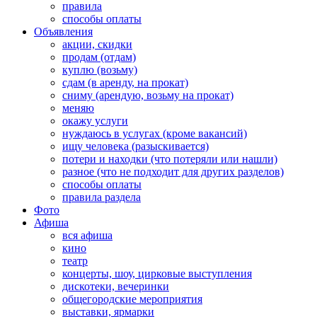
правила
способы оплаты
Объявления
акции, скидки
продам (отдам)
куплю (возьму)
сдам (в аренду, на прокат)
сниму (арендую, возьму на прокат)
меняю
окажу услуги
нуждаюсь в услугах (кроме вакансий)
ищу человека (разыскивается)
потери и находки (что потеряли или нашли)
разное (что не подходит для других разделов)
способы оплаты
правила раздела
Фото
Афиша
вся афиша
кино
театр
концерты, шоу, цирковые выступления
дискотеки, вечеринки
общегородские мероприятия
выставки, ярмарки