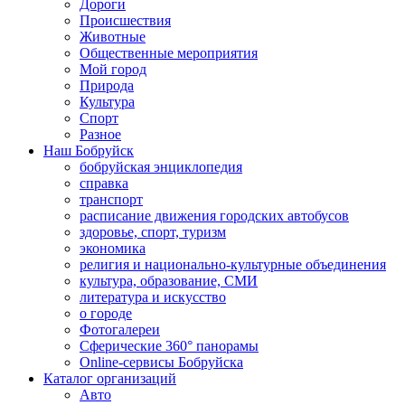
Дороги
Происшествия
Животные
Общественные мероприятия
Мой город
Природа
Культура
Спорт
Разное
Наш Бобруйск
бобруйская энциклопедия
справка
транспорт
расписание движения городских автобусов
здоровье, спорт, туризм
экономика
религия и национально-культурные объединения
культура, образование, СМИ
литература и искусство
о городе
Фотогалереи
Сферические 360° панорамы
Online-сервисы Бобруйска
Каталог организаций
Авто