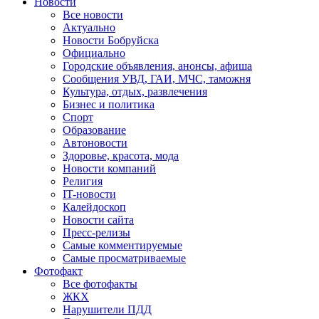
Новости
Все новости
Актуально
Новости Бобруйска
Официально
Городские объявления, анонсы, афиша
Сообщения УВД, ГАИ, МЧС, таможня
Культура, отдых, развлечения
Бизнес и политика
Спорт
Образование
Автоновости
Здоровье, красота, мода
Новости компаний
Религия
IT-новости
Калейдоскоп
Новости сайта
Пресс-релизы
Самые комментируемые
Самые просматриваемые
Фотофакт
Все фотофакты
ЖКХ
Нарушители ПДД