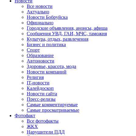
Новости
Все новости
Актуально
Новости Бобруйска
Официально
Городские объявления, анонсы, афиша
Сообщения УВД, ГАИ, МЧС, таможня
Культура, отдых, развлечения
Бизнес и политика
Спорт
Образование
Автоновости
Здоровье, красота, мода
Новости компаний
Религия
IT-новости
Калейдоскоп
Новости сайта
Пресс-релизы
Самые комментируемые
Самые просматриваемые
Фотофакт
Все фотофакты
ЖКХ
Нарушители ПДД