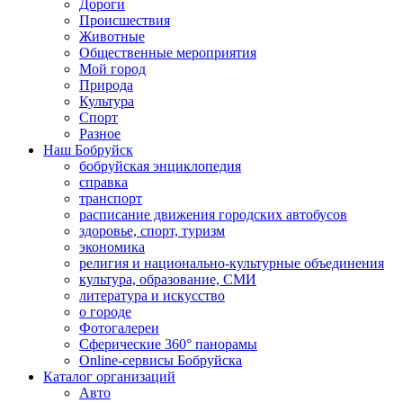
Дороги
Происшествия
Животные
Общественные мероприятия
Мой город
Природа
Культура
Спорт
Разное
Наш Бобруйск
бобруйская энциклопедия
справка
транспорт
расписание движения городских автобусов
здоровье, спорт, туризм
экономика
религия и национально-культурные объединения
культура, образование, СМИ
литература и искусство
о городе
Фотогалереи
Сферические 360° панорамы
Online-сервисы Бобруйска
Каталог организаций
Авто