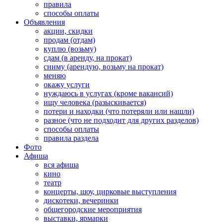
правила
способы оплаты
Объявления
акции, скидки
продам (отдам)
куплю (возьму)
сдам (в аренду, на прокат)
сниму (арендую, возьму на прокат)
меняю
окажу услуги
нуждаюсь в услугах (кроме вакансий)
ищу человека (разыскивается)
потери и находки (что потеряли или нашли)
разное (что не подходит для других разделов)
способы оплаты
правила раздела
Фото
Афиша
вся афиша
кино
театр
концерты, шоу, цирковые выступления
дискотеки, вечеринки
общегородские мероприятия
выставки, ярмарки