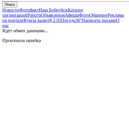
Поиск
Новости
Фотофакт
Наш Бобруйск
Каталог
организаций
Работа
Объявления
Афиша
Фото
Общение
Реклама
на портале
Курсы валют
$ 2.95
Погода
36°
Написать письмо
О
нас
Идёт обмен данными...
Произошла ошибка