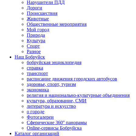
Нарушители ПДД
Дороги
Происшествия
Животные
Общественные мероприятия
Мой город
Природа
Культура
Спорт
Разное
Наш Бобруйск
бобруйская энциклопедия
справка
транспорт
расписание движения городских автобусов
здоровье, спорт, туризм
экономика
религия и национально-культурные объединения
культура, образование, СМИ
литература и искусство
о городе
Фотогалереи
Сферические 360° панорамы
Online-сервисы Бобруйска
Каталог организаций