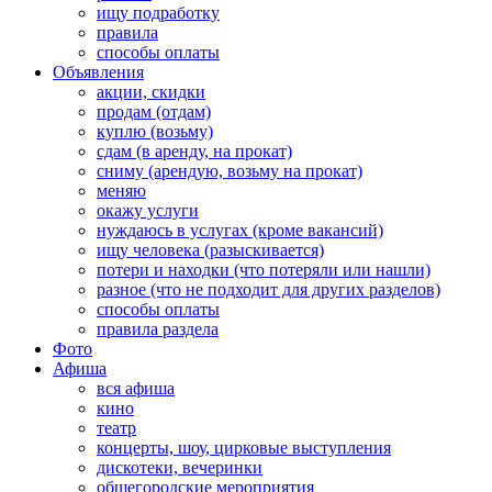
ищу подработку
правила
способы оплаты
Объявления
акции, скидки
продам (отдам)
куплю (возьму)
сдам (в аренду, на прокат)
сниму (арендую, возьму на прокат)
меняю
окажу услуги
нуждаюсь в услугах (кроме вакансий)
ищу человека (разыскивается)
потери и находки (что потеряли или нашли)
разное (что не подходит для других разделов)
способы оплаты
правила раздела
Фото
Афиша
вся афиша
кино
театр
концерты, шоу, цирковые выступления
дискотеки, вечеринки
общегородские мероприятия