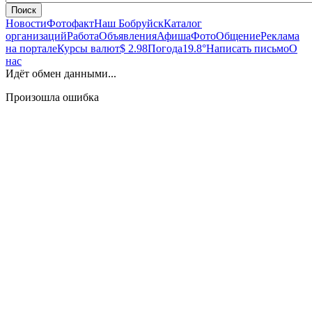
Поиск
Новости
Фотофакт
Наш Бобруйск
Каталог
организаций
Работа
Объявления
Афиша
Фото
Общение
Реклама
на портале
Курсы валют
$ 2.98
Погода
19.8°
Написать письмо
О
нас
Идёт обмен данными...
Произошла ошибка