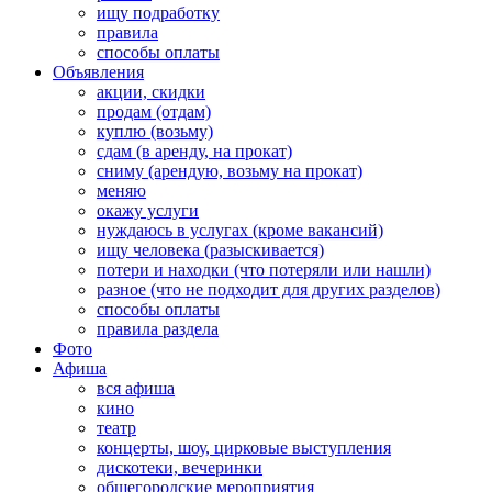
ищу подработку
правила
способы оплаты
Объявления
акции, скидки
продам (отдам)
куплю (возьму)
сдам (в аренду, на прокат)
сниму (арендую, возьму на прокат)
меняю
окажу услуги
нуждаюсь в услугах (кроме вакансий)
ищу человека (разыскивается)
потери и находки (что потеряли или нашли)
разное (что не подходит для других разделов)
способы оплаты
правила раздела
Фото
Афиша
вся афиша
кино
театр
концерты, шоу, цирковые выступления
дискотеки, вечеринки
общегородские мероприятия