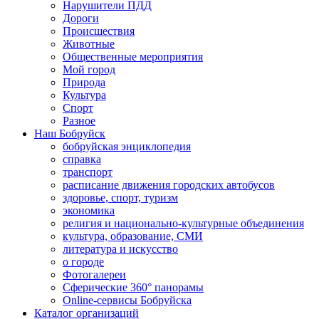
Нарушители ПДД
Дороги
Происшествия
Животные
Общественные мероприятия
Мой город
Природа
Культура
Спорт
Разное
Наш Бобруйск
бобруйская энциклопедия
справка
транспорт
расписание движения городских автобусов
здоровье, спорт, туризм
экономика
религия и национально-культурные объединения
культура, образование, СМИ
литература и искусство
о городе
Фотогалереи
Сферические 360° панорамы
Online-сервисы Бобруйска
Каталог организаций