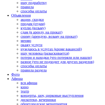
ищу подработку
правила
способы оплаты
Объявления
акции, скидки
продам (отдам)
куплю (возьму)
сдам (в аренду, на прокат)
сниму (арендую, возьму на прокат)
меняю
окажу услуги
нуждаюсь в услугах (кроме вакансий)
ищу человека (разыскивается)
потери и находки (что потеряли или нашли)
разное (что не подходит для других разделов)
способы оплаты
правила раздела
Фото
Афиша
вся афиша
кино
театр
концерты, шоу, цирковые выступления
дискотеки, вечеринки
общегородские мероприятия