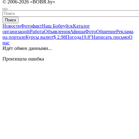
© 2006-2026 «BOBR.by»
Поиск
Новости
Фотофакт
Наш Бобруйск
Каталог
организаций
Работа
Объявления
Афиша
Фото
Общение
Реклама
на портале
Курсы валют
$ 2.98
Погода
19.8°
Написать письмо
О
нас
Идёт обмен данными...
Произошла ошибка