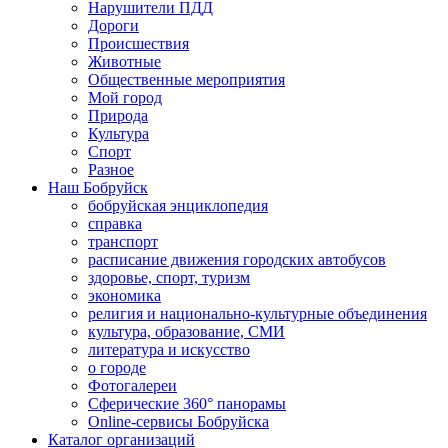
Нарушители ПДД
Дороги
Происшествия
Животные
Общественные мероприятия
Мой город
Природа
Культура
Спорт
Разное
Наш Бобруйск
бобруйская энциклопедия
справка
транспорт
расписание движения городских автобусов
здоровье, спорт, туризм
экономика
религия и национально-культурные объединения
культура, образование, СМИ
литература и искусство
о городе
Фотогалереи
Сферические 360° панорамы
Online-сервисы Бобруйска
Каталог организаций