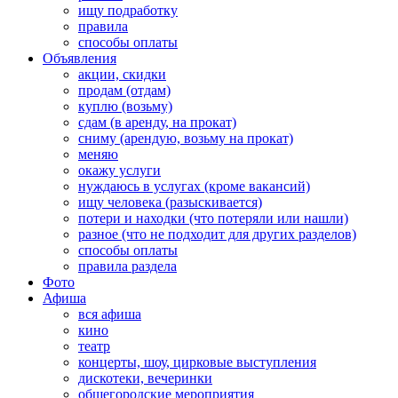
ищу подработку
правила
способы оплаты
Объявления
акции, скидки
продам (отдам)
куплю (возьму)
сдам (в аренду, на прокат)
сниму (арендую, возьму на прокат)
меняю
окажу услуги
нуждаюсь в услугах (кроме вакансий)
ищу человека (разыскивается)
потери и находки (что потеряли или нашли)
разное (что не подходит для других разделов)
способы оплаты
правила раздела
Фото
Афиша
вся афиша
кино
театр
концерты, шоу, цирковые выступления
дискотеки, вечеринки
общегородские мероприятия