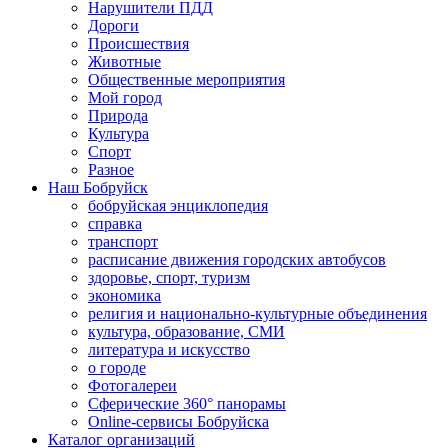
Нарушители ПДД
Дороги
Происшествия
Животные
Общественные мероприятия
Мой город
Природа
Культура
Спорт
Разное
Наш Бобруйск
бобруйская энциклопедия
справка
транспорт
расписание движения городских автобусов
здоровье, спорт, туризм
экономика
религия и национально-культурные объединения
культура, образование, СМИ
литература и искусство
о городе
Фотогалереи
Сферические 360° панорамы
Online-сервисы Бобруйска
Каталог организаций