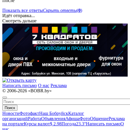
После
Показать все ответы
Скрыть ответы
(
0
)
Идёт отправка...
Смотреть дальше
Написать письмо
О нас
Реклама
© 2006-2026 «BOBR.by»
Поиск
Новости
Фотофакт
Наш Бобруйск
Каталог
организаций
Работа
Объявления
Афиша
Фото
Общение
Реклама
на портале
Курсы валют
$ 2.98
Погода
23.3°
Написать письмо
О
нас