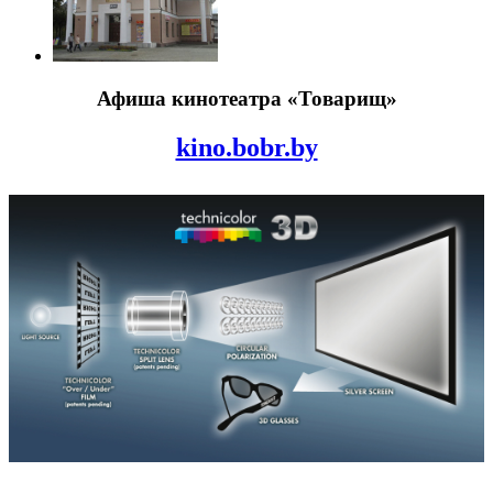
­Афиша кинотеатра «Товарищ»
­kino.bobr.by­­