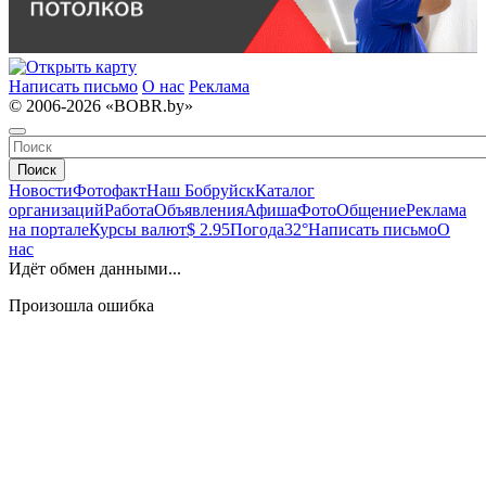
Написать письмо
О нас
Реклама
© 2006-2026 «BOBR.by»
Поиск
Новости
Фотофакт
Наш Бобруйск
Каталог
организаций
Работа
Объявления
Афиша
Фото
Общение
Реклама
на портале
Курсы валют
$ 2.95
Погода
32°
Написать письмо
О
нас
Идёт обмен данными...
Произошла ошибка