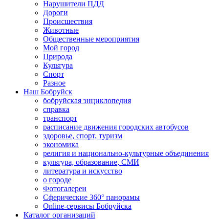
Нарушители ПДД
Дороги
Происшествия
Животные
Общественные мероприятия
Мой город
Природа
Культура
Спорт
Разное
Наш Бобруйск
бобруйская энциклопедия
справка
транспорт
расписание движения городских автобусов
здоровье, спорт, туризм
экономика
религия и национально-культурные объединения
культура, образование, СМИ
литература и искусство
о городе
Фотогалереи
Сферические 360° панорамы
Online-сервисы Бобруйска
Каталог организаций