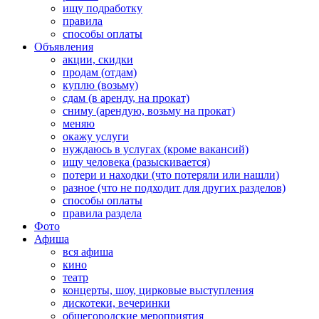
ищу подработку
правила
способы оплаты
Объявления
акции, скидки
продам (отдам)
куплю (возьму)
сдам (в аренду, на прокат)
сниму (арендую, возьму на прокат)
меняю
окажу услуги
нуждаюсь в услугах (кроме вакансий)
ищу человека (разыскивается)
потери и находки (что потеряли или нашли)
разное (что не подходит для других разделов)
способы оплаты
правила раздела
Фото
Афиша
вся афиша
кино
театр
концерты, шоу, цирковые выступления
дискотеки, вечеринки
общегородские мероприятия