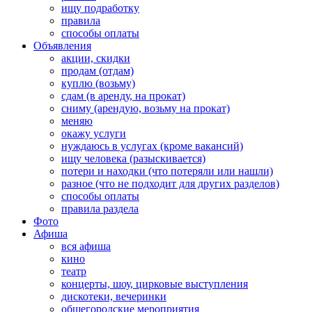
ищу подработку
правила
способы оплаты
Объявления
акции, скидки
продам (отдам)
куплю (возьму)
сдам (в аренду, на прокат)
сниму (арендую, возьму на прокат)
меняю
окажу услуги
нуждаюсь в услугах (кроме вакансий)
ищу человека (разыскивается)
потери и находки (что потеряли или нашли)
разное (что не подходит для других разделов)
способы оплаты
правила раздела
Фото
Афиша
вся афиша
кино
театр
концерты, шоу, цирковые выступления
дискотеки, вечеринки
общегородские мероприятия