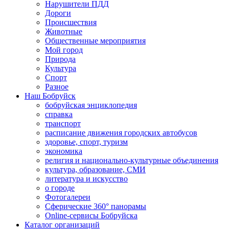
Нарушители ПДД
Дороги
Происшествия
Животные
Общественные мероприятия
Мой город
Природа
Культура
Спорт
Разное
Наш Бобруйск
бобруйская энциклопедия
справка
транспорт
расписание движения городских автобусов
здоровье, спорт, туризм
экономика
религия и национально-культурные объединения
культура, образование, СМИ
литература и искусство
о городе
Фотогалереи
Сферические 360° панорамы
Online-сервисы Бобруйска
Каталог организаций