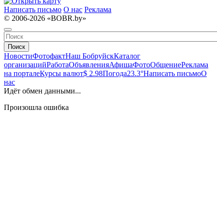
Написать письмо
О нас
Реклама
© 2006-2026 «BOBR.by»
Поиск
Новости
Фотофакт
Наш Бобруйск
Каталог
организаций
Работа
Объявления
Афиша
Фото
Общение
Реклама
на портале
Курсы валют
$ 2.98
Погода
23.3°
Написать письмо
О
нас
Идёт обмен данными...
Произошла ошибка