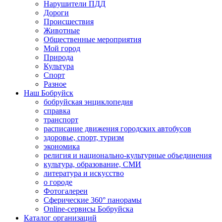
Нарушители ПДД
Дороги
Происшествия
Животные
Общественные мероприятия
Мой город
Природа
Культура
Спорт
Разное
Наш Бобруйск
бобруйская энциклопедия
справка
транспорт
расписание движения городских автобусов
здоровье, спорт, туризм
экономика
религия и национально-культурные объединения
культура, образование, СМИ
литература и искусство
о городе
Фотогалереи
Сферические 360° панорамы
Online-сервисы Бобруйска
Каталог организаций