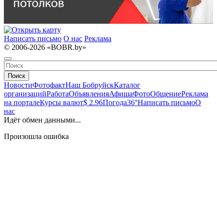
Написать письмо
О нас
Реклама
© 2006-2026 «BOBR.by»
Поиск
Новости
Фотофакт
Наш Бобруйск
Каталог
организаций
Работа
Объявления
Афиша
Фото
Общение
Реклама
на портале
Курсы валют
$ 2.96
Погода
36°
Написать письмо
О
нас
Идёт обмен данными...
Произошла ошибка