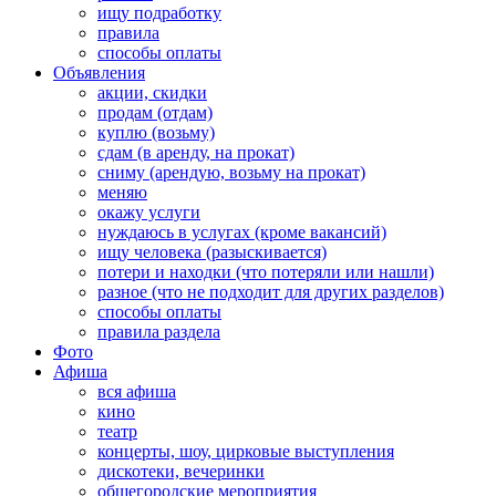
ищу подработку
правила
способы оплаты
Объявления
акции, скидки
продам (отдам)
куплю (возьму)
сдам (в аренду, на прокат)
сниму (арендую, возьму на прокат)
меняю
окажу услуги
нуждаюсь в услугах (кроме вакансий)
ищу человека (разыскивается)
потери и находки (что потеряли или нашли)
разное (что не подходит для других разделов)
способы оплаты
правила раздела
Фото
Афиша
вся афиша
кино
театр
концерты, шоу, цирковые выступления
дискотеки, вечеринки
общегородские мероприятия