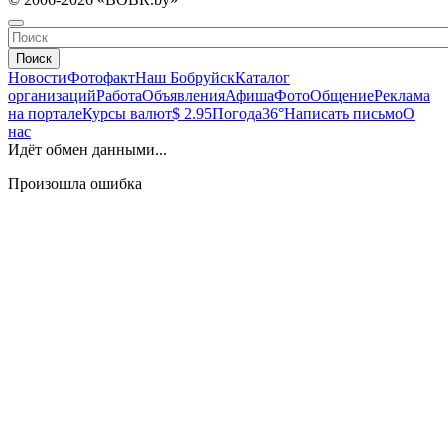
Поиск
Новости
Фотофакт
Наш Бобруйск
Каталог
организаций
Работа
Объявления
Афиша
Фото
Общение
Реклама
на портале
Курсы валют
$ 2.95
Погода
36°
Написать письмо
О
нас
Идёт обмен данными...
Произошла ошибка