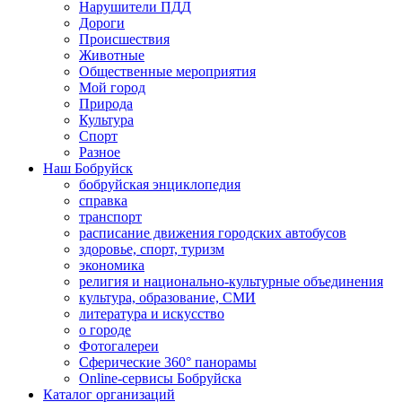
Нарушители ПДД
Дороги
Происшествия
Животные
Общественные мероприятия
Мой город
Природа
Культура
Спорт
Разное
Наш Бобруйск
бобруйская энциклопедия
справка
транспорт
расписание движения городских автобусов
здоровье, спорт, туризм
экономика
религия и национально-культурные объединения
культура, образование, СМИ
литература и искусство
о городе
Фотогалереи
Сферические 360° панорамы
Online-сервисы Бобруйска
Каталог организаций