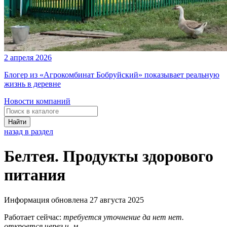
2 апреля 2026
Блогер из «Агрокомбинат Бобруйский» показывает реальную
жизнь в деревне
Новости компаний
Найти
назад в раздел
Белтея. Продукты здорового
питания
Информация обновлена 27 августа 2025
Работает сейчас:
требуется уточнение
да
нет
нет.
откроется через
ч.
м.