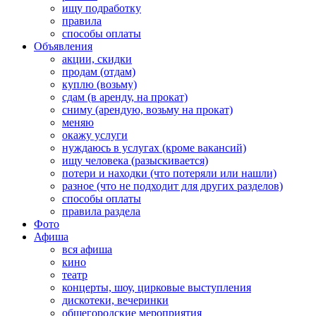
ищу подработку
правила
способы оплаты
Объявления
акции, скидки
продам (отдам)
куплю (возьму)
сдам (в аренду, на прокат)
сниму (арендую, возьму на прокат)
меняю
окажу услуги
нуждаюсь в услугах (кроме вакансий)
ищу человека (разыскивается)
потери и находки (что потеряли или нашли)
разное (что не подходит для других разделов)
способы оплаты
правила раздела
Фото
Афиша
вся афиша
кино
театр
концерты, шоу, цирковые выступления
дискотеки, вечеринки
общегородские мероприятия