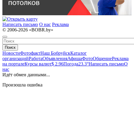
Написать письмо
О нас
Реклама
© 2006-2026 «BOBR.by»
Поиск
Новости
Фотофакт
Наш Бобруйск
Каталог
организаций
Работа
Объявления
Афиша
Фото
Общение
Реклама
на портале
Курсы валют
$ 2.96
Погода
23.3°
Написать письмо
О
нас
Идёт обмен данными...
Произошла ошибка