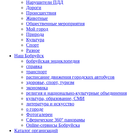
Нарушители ПДД
Дороги
Происшествия
Животные
Общественные мероприятия
Мой город
Природа
Культура
Спорт
Разное
Наш Бобруйск
бобруйская энциклопедия
справка
транспорт
расписание движения городских автобусов
здоровье, спорт, туризм
экономика
религия и национально-культурные объединения
культура, образование, СМИ
литература и искусство
о городе
Фотогалереи
Сферические 360° панорамы
Online-сервисы Бобруйска
Каталог организаций