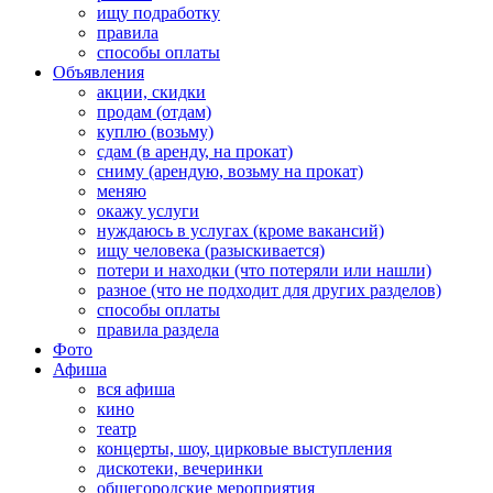
ищу подработку
правила
способы оплаты
Объявления
акции, скидки
продам (отдам)
куплю (возьму)
сдам (в аренду, на прокат)
сниму (арендую, возьму на прокат)
меняю
окажу услуги
нуждаюсь в услугах (кроме вакансий)
ищу человека (разыскивается)
потери и находки (что потеряли или нашли)
разное (что не подходит для других разделов)
способы оплаты
правила раздела
Фото
Афиша
вся афиша
кино
театр
концерты, шоу, цирковые выступления
дискотеки, вечеринки
общегородские мероприятия