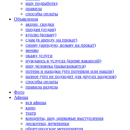
ищу подработку
правила
способы оплаты
Объявления
акции, скидки
продам (отдам)
куплю (возьму)
сдам (в аренду, на прокат)
сниму (арендую, возьму на прокат)
меняю
окажу услуги
нуждаюсь в услугах (кроме вакансий)
ищу человека (разыскивается)
потери и находки (что потеряли или нашли)
разное (что не подходит для других разделов)
способы оплаты
правила раздела
Фото
Афиша
вся афиша
кино
театр
концерты, шоу, цирковые выступления
дискотеки, вечеринки
общегородские мероприятия