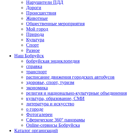
Нарушители ПДД
Дороги
Происшествия
Животные
Общественные мероприятия
Мой город
Природа
Культура
Спорт
Разное
Наш Бобруйск
бобруйская энциклопедия
справка
транспорт
расписание движения городских автобусов
здоровье, спорт, туризм
экономика
религия и национально-культурные объединения
культура, образование, СМИ
литература и искусство
о городе
Фотогалереи
Сферические 360° панорамы
Online-сервисы Бобруйска
Каталог организаций