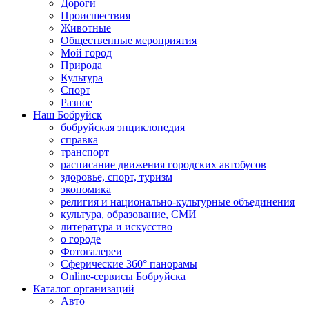
Дороги
Происшествия
Животные
Общественные мероприятия
Мой город
Природа
Культура
Спорт
Разное
Наш Бобруйск
бобруйская энциклопедия
справка
транспорт
расписание движения городских автобусов
здоровье, спорт, туризм
экономика
религия и национально-культурные объединения
культура, образование, СМИ
литература и искусство
о городе
Фотогалереи
Сферические 360° панорамы
Online-сервисы Бобруйска
Каталог организаций
Авто