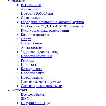
Новости
Все новости
Актуально
Новости Бобруйска
Официально
Городские объявления, анонсы, афиша
Сообщения УВД, ГАИ, МЧС, таможня
Культура, отдых, развлечения
Бизнес и политика
Спорт
Образование
Автоновости
Здоровье, красота, мода
Новости компаний
Религия
IT-новости
Калейдоскоп
Новости сайта
Пресс-релизы
Самые комментируемые
Самые просматриваемые
Фотофакт
Все фотофакты
ЖКХ
Нарушители ПДД