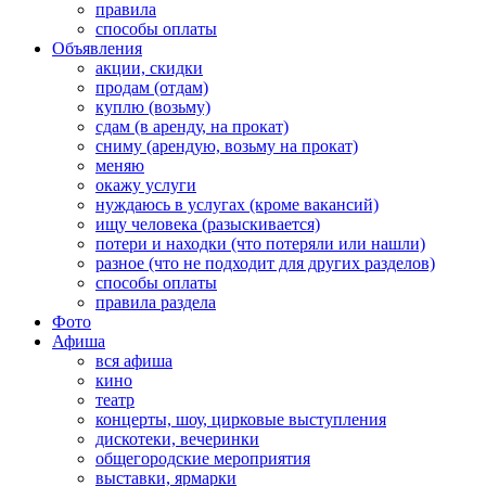
правила
способы оплаты
Объявления
акции, скидки
продам (отдам)
куплю (возьму)
сдам (в аренду, на прокат)
сниму (арендую, возьму на прокат)
меняю
окажу услуги
нуждаюсь в услугах (кроме вакансий)
ищу человека (разыскивается)
потери и находки (что потеряли или нашли)
разное (что не подходит для других разделов)
способы оплаты
правила раздела
Фото
Афиша
вся афиша
кино
театр
концерты, шоу, цирковые выступления
дискотеки, вечеринки
общегородские мероприятия
выставки, ярмарки