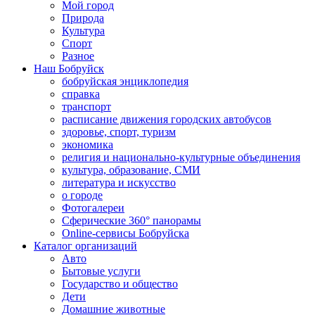
Мой город
Природа
Культура
Спорт
Разное
Наш Бобруйск
бобруйская энциклопедия
справка
транспорт
расписание движения городских автобусов
здоровье, спорт, туризм
экономика
религия и национально-культурные объединения
культура, образование, СМИ
литература и искусство
о городе
Фотогалереи
Сферические 360° панорамы
Online-сервисы Бобруйска
Каталог организаций
Авто
Бытовые услуги
Государство и общество
Дети
Домашние животные