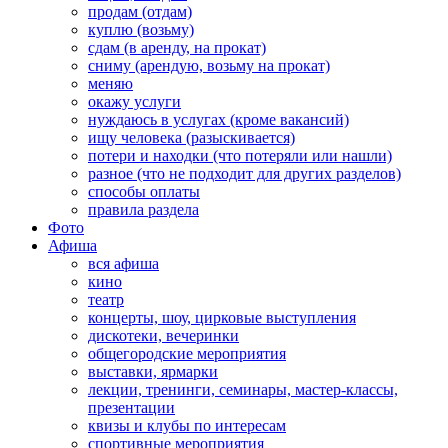
продам (отдам)
куплю (возьму)
сдам (в аренду, на прокат)
сниму (арендую, возьму на прокат)
меняю
окажу услуги
нуждаюсь в услугах (кроме вакансий)
ищу человека (разыскивается)
потери и находки (что потеряли или нашли)
разное (что не подходит для других разделов)
способы оплаты
правила раздела
Фото
Афиша
вся афиша
кино
театр
концерты, шоу, цирковые выступления
дискотеки, вечеринки
общегородские мероприятия
выставки, ярмарки
лекции, тренинги, семинары, мастер-классы,
презентации
квизы и клубы по интересам
спортивные мероприятия