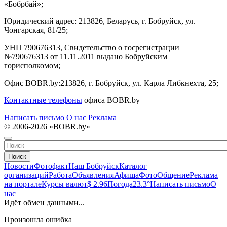
«Бобрбай»;
Юридический адрес:
213826, Беларусь, г. Бобруйск, ул.
Чонгарская, 81/25;
УНП 790676313, Свидетельство о госрегистрации
№790676313 от 11.11.2011 выдано Бобруйским
горисполкомом;
Офис BOBR.by:
213826, г. Бобруйск, ул. Карла Либкнехта, 25;
Контактные телефоны
офиса BOBR.by
Написать письмо
О нас
Реклама
© 2006-2026 «BOBR.by»
Поиск
Новости
Фотофакт
Наш Бобруйск
Каталог
организаций
Работа
Объявления
Афиша
Фото
Общение
Реклама
на портале
Курсы валют
$ 2.96
Погода
23.3°
Написать письмо
О
нас
Идёт обмен данными...
Произошла ошибка