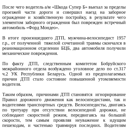
После чего водитель а/м «Шкода Супер Б» выехал за пределы
проезжей части дороги и совершил наезд на заборное
ограждение и хозяйственную постройку, в результате чего
элементом заборного ограждения был поврежден встречный
автомобиль «Форд Мондео».
В итоге произошедшего ДТП, мужчина-велосипедист 1957
г.р., от полученной тяжелой сочетанной травмы скончался в
реанимационном отделении БЦБ, два автомобиля получили
механические повреждения.
По факту ДТП, следственным комитетом Бобруйского
межрайонного отдела возбуждено уголовное дело по ст.317
ч.2 УК Республики Беларусь. Одной из предполагаемых
причин ДТП стало состояние повышенной утомляемости
водителя.
Таким образом, причинами ДТП становятся игнорирование
Правил дорожного движения как велосипедистами, так и
водителями транспортных средств. Велосипедисты, двигаясь
по тротуару при отсутствии велосипедной дорожки, не
соблюдают скоростной режим, передвигаясь на большой
скорости, тем самым проявляя неуважение к идущим
пешеходам, и частенько травмируя последних. Водителям