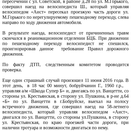
пересечении с ул. Советской, в районе д.28 по ул. М.Горького,
совершил наезд на велосипедиста Ш., который управляя
велосипедом «Аист» пересекал проезжую часть дороги ул.
М.Горького по нерегулируемому пешеходному переходу, слева
направо по ходу движения автомобиля.
В результате наезда, велосипедист от причиненных травм
скончался в реанимационном отделении БЦБ. При движении
по пешеходному переходу велосипедист не спешился,
проигнорировав данное требование Правил дорожного
движения.
По факту ДТП, следственным комитетом проводится
проверка.
Еще один страшный случай произошел 11 июня 2016 года. В
этот день, в 18 час 00 минут, бобруйчанин Г., 1960 г.р.,
управляя а/м «Шкода Супер Б» и, двигаясь по ул. Ванцетти, со
стороны ул. Крестьянская, в сторону ул. Пушкина, в р-не д.64
«Б» по ул. Ванцетти в г.Бобруйске, выехал на полосу
встречного движения, где совершил наезд на 58-летнего
велосипедиста, который управляя велосипедом «Аист»,
двигался по ул. Ванцетти, со стороны ул.Пушкина, в сторону
ул. Крестьянская, по краю проезжей части дороги, при
наличии тротуара и возможности двигаться по нему.