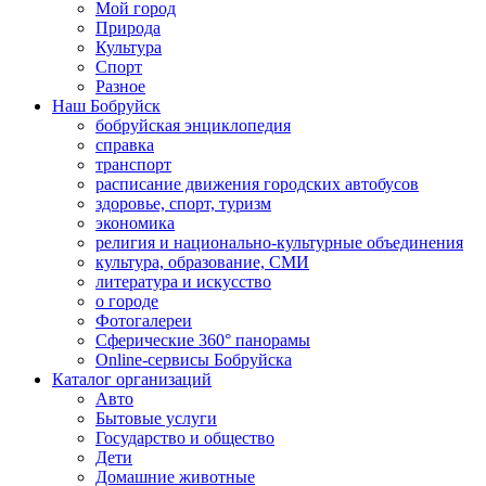
Мой город
Природа
Культура
Спорт
Разное
Наш Бобруйск
бобруйская энциклопедия
справка
транспорт
расписание движения городских автобусов
здоровье, спорт, туризм
экономика
религия и национально-культурные объединения
культура, образование, СМИ
литература и искусство
о городе
Фотогалереи
Сферические 360° панорамы
Online-сервисы Бобруйска
Каталог организаций
Авто
Бытовые услуги
Государство и общество
Дети
Домашние животные