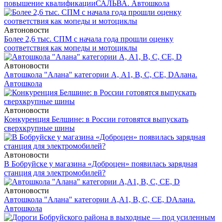
повышение квалификации
САЛЬВА. Автошкола
Автоновости
Более 2,6 тыс. СПМ с начала года прошли оценку
соответствия как мопеды и мотоциклы
Автоновости
Автошкола "Алана" категории А, А1, В, С, СЕ, D
Алана.
Автошкола
Автоновости
Конкуренция Белшине: в России готовятся выпускать
сверхкрупные шины
Автоновости
В Бобруйске у магазина «Доброцен» появилась зарядная
станция для электромобилей?
Автоновости
Автошкола "Алана" категории А,А1, В, С, СЕ, D
Алана.
Автошкола