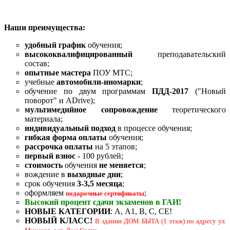
Наши преимущества:
удобный график
обучения;
высококвалифицированный
преподавательский
состав;
опытные мастера
ПОУ МТС;
учебные
автомобили-иномарки
;
обучение по двум программам
ПДД-2017
("Новый
поворот" и ADrive);
мультимедийное сопровождение
теоретического
материала;
индивидуальный подход
в процессе обучения;
гибкая форма оплаты
обучения;
рассрочка оплаты
на 5 этапов;
первый взнос
- 100 рублей;
стоимость
обучения
не меняется
;
вождение в
выходные дни
;
срок обучения
3-3,5 месяца
;
оформляем
;
подарочные сертификаты
Высокий процент сдачи экзаменов в ГАИ!
НОВЫЕ КАТЕГОРИИ
: А, A1, В, С, СЕ!
НОВЫЙ КЛАСС!
В здании ДОМ БЫТА (1 этаж) по адресу ул.