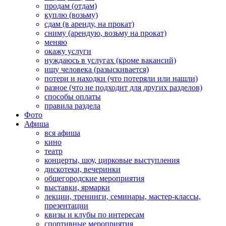
продам (отдам)
куплю (возьму)
сдам (в аренду, на прокат)
сниму (арендую, возьму на прокат)
меняю
окажу услуги
нуждаюсь в услугах (кроме вакансий)
ищу человека (разыскивается)
потери и находки (что потеряли или нашли)
разное (что не подходит для других разделов)
способы оплаты
правила раздела
Фото
Афиша
вся афиша
кино
театр
концерты, шоу, цирковые выступления
дискотеки, вечеринки
общегородские мероприятия
выставки, ярмарки
лекции, тренинги, семинары, мастер-классы,
презентации
квизы и клубы по интересам
спортивные мероприятия