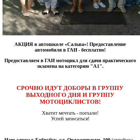
АКЦИЯ в автошколе «Сальва»! Предоставление
автомобиля в ГАИ - бесплатно!
Предоставляем в ГАИ мотоцикл для сдачи практического
экзамена на категорию "А1".
СРОЧНО ИДУТ ДОБОРЫ В ГРУППУ
ВЫХОДНОГО ДНЯ И ГРУППУ
МОТОЦИКЛИСТОВ!
Хватит мечтать - поехали!
Успей записаться!
Наш адрес: г. Бобруйск, ул. Орджоникидзе, 100
(автобусы -