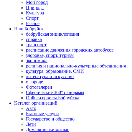
Мой город
Природа
Культура
Спорт
Разное
Наш Бобруйск
бобруйская энциклопедия
справка
транспорт
расписание движения городских автобусов
здоровье, спорт, туризм
экономика
религия и национально-культурные объединения
культура, образование, СМИ
литература и искусство
о городе
Фотогалереи
Сферические 360° панорамы
Online-сервисы Бобруйска
Каталог организаций
Авто
Бытовые услуги
Государство и общество
Дети
Домашние животные