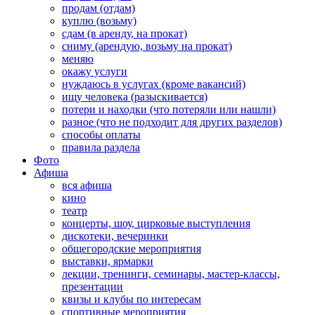
продам (отдам)
куплю (возьму)
сдам (в аренду, на прокат)
сниму (арендую, возьму на прокат)
меняю
окажу услуги
нуждаюсь в услугах (кроме вакансий)
ищу человека (разыскивается)
потери и находки (что потеряли или нашли)
разное (что не подходит для других разделов)
способы оплаты
правила раздела
Фото
Афиша
вся афиша
кино
театр
концерты, шоу, цирковые выступления
дискотеки, вечеринки
общегородские мероприятия
выставки, ярмарки
лекции, тренинги, семинары, мастер-классы,
презентации
квизы и клубы по интересам
спортивные мероприятия