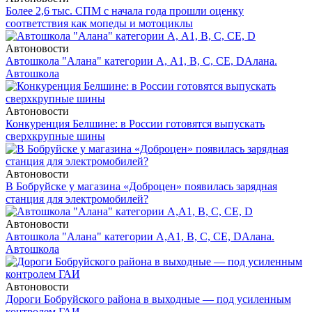
Более 2,6 тыс. СПМ с начала года прошли оценку
соответствия как мопеды и мотоциклы
Автоновости
Автошкола "Алана" категории А, А1, В, С, СЕ, D
Алана.
Автошкола
Автоновости
Конкуренция Белшине: в России готовятся выпускать
сверхкрупные шины
Автоновости
В Бобруйске у магазина «Доброцен» появилась зарядная
станция для электромобилей?
Автоновости
Автошкола "Алана" категории А,А1, В, С, СЕ, D
Алана.
Автошкола
Автоновости
Дороги Бобруйского района в выходные — под усиленным
контролем ГАИ