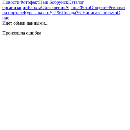
Новости
Фотофакт
Наш Бобруйск
Каталог
организаций
Работа
Объявления
Афиша
Фото
Общение
Реклама
на портале
Курсы валют
$ 2.96
Погода
36°
Написать письмо
О
нас
Идёт обмен данными...
Произошла ошибка