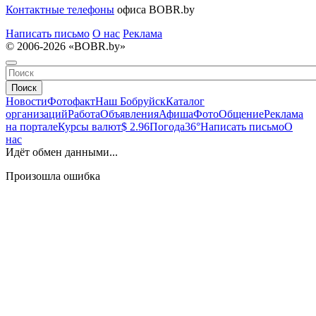
Контактные телефоны
офиса BOBR.by
Написать письмо
О нас
Реклама
© 2006-2026 «BOBR.by»
Поиск
Новости
Фотофакт
Наш Бобруйск
Каталог
организаций
Работа
Объявления
Афиша
Фото
Общение
Реклама
на портале
Курсы валют
$ 2.96
Погода
36°
Написать письмо
О
нас
Идёт обмен данными...
Произошла ошибка