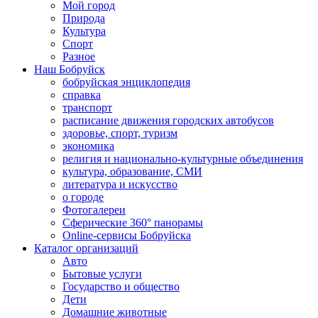
Мой город
Природа
Культура
Спорт
Разное
Наш Бобруйск
бобруйская энциклопедия
справка
транспорт
расписание движения городских автобусов
здоровье, спорт, туризм
экономика
религия и национально-культурные объединения
культура, образование, СМИ
литература и искусство
о городе
Фотогалереи
Сферические 360° панорамы
Online-сервисы Бобруйска
Каталог организаций
Авто
Бытовые услуги
Государство и общество
Дети
Домашние животные