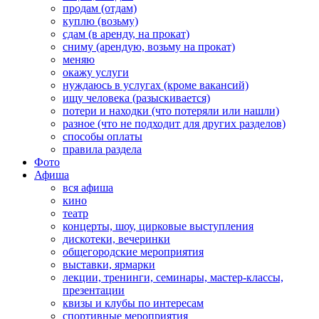
продам (отдам)
куплю (возьму)
сдам (в аренду, на прокат)
сниму (арендую, возьму на прокат)
меняю
окажу услуги
нуждаюсь в услугах (кроме вакансий)
ищу человека (разыскивается)
потери и находки (что потеряли или нашли)
разное (что не подходит для других разделов)
способы оплаты
правила раздела
Фото
Афиша
вся афиша
кино
театр
концерты, шоу, цирковые выступления
дискотеки, вечеринки
общегородские мероприятия
выставки, ярмарки
лекции, тренинги, семинары, мастер-классы,
презентации
квизы и клубы по интересам
спортивные мероприятия