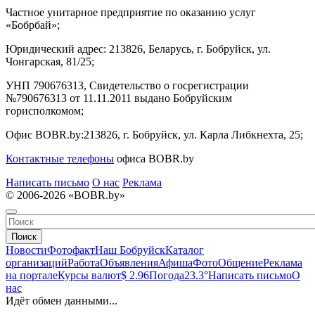
Частное унитарное предприятие по оказанию услуг
«Бобрбай»;
Юридический адрес:
213826, Беларусь, г. Бобруйск, ул.
Чонгарская, 81/25;
УНП 790676313, Свидетельство о госрегистрации
№790676313 от 11.11.2011 выдано Бобруйским
горисполкомом;
Офис BOBR.by:
213826, г. Бобруйск, ул. Карла Либкнехта, 25;
Контактные телефоны
офиса BOBR.by
Написать письмо
О нас
Реклама
© 2006-2026 «BOBR.by»
Поиск
Новости
Фотофакт
Наш Бобруйск
Каталог
организаций
Работа
Объявления
Афиша
Фото
Общение
Реклама
на портале
Курсы валют
$ 2.96
Погода
23.3°
Написать письмо
О
нас
Идёт обмен данными...