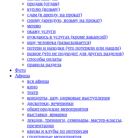
продам (отдам)
куплю (возьму)
сдам (в аренду, на прокат)
сниму (арендую, возьму на прокат)
меняю
окажу услуги
нуждаюсь в услугах (кроме вакансий)
ищу человека (разыскивается)
потери и находки (что потеряли или нашли)
разное (что не подходит для других разделов)
способы оплаты
правила раздела
Фото
Афиша
вся афиша
кино
театр
концерты, шоу, цирковые выступления
дискотеки, вечеринки
общегородские мероприятия
выставки, ярмарки
лекции, тренинги, семинары, мастер-классы,
презентации
квизы и клубы по интересам
спортивные мероприятия