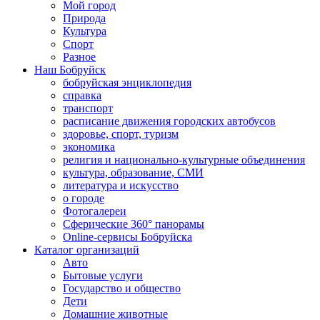
Мой город
Природа
Культура
Спорт
Разное
Наш Бобруйск
бобруйская энциклопедия
справка
транспорт
расписание движения городских автобусов
здоровье, спорт, туризм
экономика
религия и национально-культурные объединения
культура, образование, СМИ
литература и искусство
о городе
Фотогалереи
Сферические 360° панорамы
Online-сервисы Бобруйска
Каталог организаций
Авто
Бытовые услуги
Государство и общество
Дети
Домашние животные