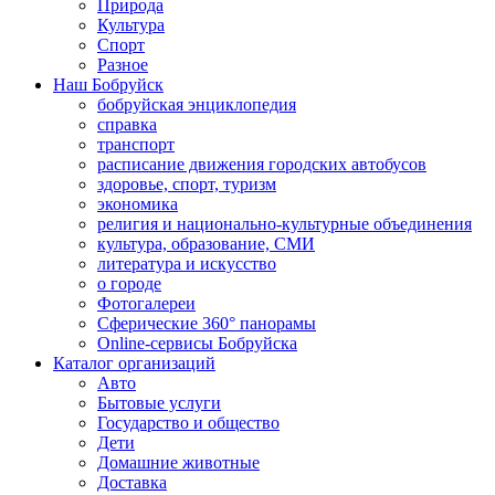
Природа
Культура
Спорт
Разное
Наш Бобруйск
бобруйская энциклопедия
справка
транспорт
расписание движения городских автобусов
здоровье, спорт, туризм
экономика
религия и национально-культурные объединения
культура, образование, СМИ
литература и искусство
о городе
Фотогалереи
Сферические 360° панорамы
Online-сервисы Бобруйска
Каталог организаций
Авто
Бытовые услуги
Государство и общество
Дети
Домашние животные
Доставка