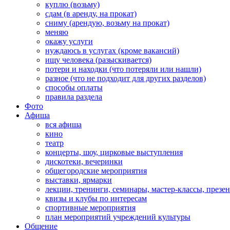
куплю (возьму)
сдам (в аренду, на прокат)
сниму (арендую, возьму на прокат)
меняю
окажу услуги
нуждаюсь в услугах (кроме вакансий)
ищу человека (разыскивается)
потери и находки (что потеряли или нашли)
разное (что не подходит для других разделов)
способы оплаты
правила раздела
Фото
Афиша
вся афиша
кино
театр
концерты, шоу, цирковые выступления
дискотеки, вечеринки
общегородские мероприятия
выставки, ярмарки
лекции, тренинги, семинары, мастер-классы, презе
квизы и клубы по интересам
спортивные мероприятия
план мероприятий учреждений культуры
Общение