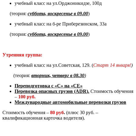
учебный класс на ул.Орджоникидзе, 100д
(теория:
суббота, воскресенье в 09.00
)
учебный класс на б-ре Приберезинском, 33а
(теория:
суббота, воскресенье в 09.00
)
Утренняя группа:
учебный класс на ул.Советская, 129. (
Старт 14 января!
)
(теория:
вторник, четверг в 08.30
)
Переподготовка с «С» на «СЕ
»
Перевозка опасных грузов (А
DR
).
Стоимость обучения
–
100 руб.
Международные автомобильные перевозки грузов
Стоимость обучения –
80 руб
.
(плюс 30 руб. –
квалификационная карточка водителя).