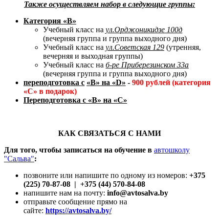
Также осуществляем набор в следующие группы:
Категория
«В»
Учебный класс на
ул.Орджоникидзе 100д
(вечерняя группа и группа выходного дня)
Учебный класс на
ул.Советская 129
(утренняя,
вечерняя и выходная группы)
Учебный класс на
б-ре Приберезинском 33а
(вечерняя группа и группа выходного дня)
переподготовка с
«В» на «
D
»
-
900 рублей (категория
«С» в подарок)
Переподготовка с «В» на «С»
КАК СВЯЗАТЬСЯ С НАМИ
Для того, чтобы записаться на обучение в
автошколу
"Сальва"
:
позвоните или напишите по одному из номеров:
+375
(225) 70-87-08 | +375 (44) 570-84-08
напишите нам на почту:
info@avtosalva.by
отправьте сообщение прямо на
сайте:
https://avtosalva.by/