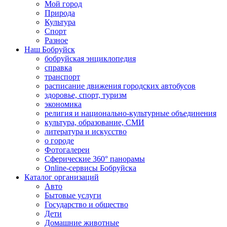
Мой город
Природа
Культура
Спорт
Разное
Наш Бобруйск
бобруйская энциклопедия
справка
транспорт
расписание движения городских автобусов
здоровье, спорт, туризм
экономика
религия и национально-культурные объединения
культура, образование, СМИ
литература и искусство
о городе
Фотогалереи
Сферические 360° панорамы
Online-сервисы Бобруйска
Каталог организаций
Авто
Бытовые услуги
Государство и общество
Дети
Домашние животные