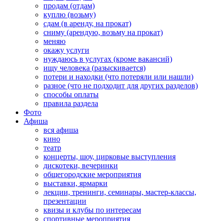
продам (отдам)
куплю (возьму)
сдам (в аренду, на прокат)
сниму (арендую, возьму на прокат)
меняю
окажу услуги
нуждаюсь в услугах (кроме вакансий)
ищу человека (разыскивается)
потери и находки (что потеряли или нашли)
разное (что не подходит для других разделов)
способы оплаты
правила раздела
Фото
Афиша
вся афиша
кино
театр
концерты, шоу, цирковые выступления
дискотеки, вечеринки
общегородские мероприятия
выставки, ярмарки
лекции, тренинги, семинары, мастер-классы,
презентации
квизы и клубы по интересам
спортивные мероприятия