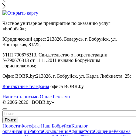
Частное унитарное предприятие по оказанию услуг
«Бобрбай»;
Юридический адрес:
213826, Беларусь, г. Бобруйск, ул.
Чонгарская, 81/25;
УНП 790676313, Свидетельство о госрегистрации
№790676313 от 11.11.2011 выдано Бобруйским
горисполкомом;
Офис BOBR.by:
213826, г. Бобруйск, ул. Карла Либкнехта, 25;
Контактные телефоны
офиса BOBR.by
Написать письмо
О нас
Реклама
© 2006-2026 «BOBR.by»
Поиск
Новости
Фотофакт
Наш Бобруйск
Каталог
организаций
Работа
Объявления
Афиша
Фото
Общение
Реклама