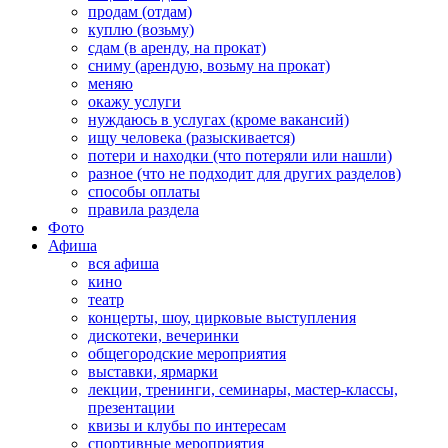
продам (отдам)
куплю (возьму)
сдам (в аренду, на прокат)
сниму (арендую, возьму на прокат)
меняю
окажу услуги
нуждаюсь в услугах (кроме вакансий)
ищу человека (разыскивается)
потери и находки (что потеряли или нашли)
разное (что не подходит для других разделов)
способы оплаты
правила раздела
Фото
Афиша
вся афиша
кино
театр
концерты, шоу, цирковые выступления
дискотеки, вечеринки
общегородские мероприятия
выставки, ярмарки
лекции, тренинги, семинары, мастер-классы,
презентации
квизы и клубы по интересам
спортивные мероприятия