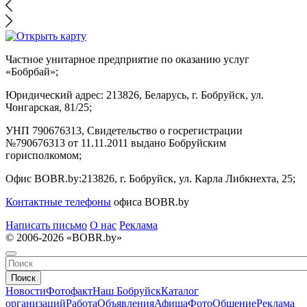
Частное унитарное предприятие по оказанию услуг
«Бобрбай»;
Юридический адрес:
213826, Беларусь, г. Бобруйск, ул.
Чонгарская, 81/25;
УНП 790676313, Свидетельство о госрегистрации
№790676313 от 11.11.2011 выдано Бобруйским
горисполкомом;
Офис BOBR.by:
213826, г. Бобруйск, ул. Карла Либкнехта, 25;
Контактные телефоны
офиса BOBR.by
Написать письмо
О нас
Реклама
© 2006-2026 «BOBR.by»
Поиск
Новости
Фотофакт
Наш Бобруйск
Каталог
организаций
Работа
Объявления
Афиша
Фото
Общение
Реклама