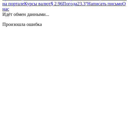
на портале
Курсы валют
$ 2.96
Погода
23.3°
Написать письмо
О
нас
Идёт обмен данными...
Произошла ошибка