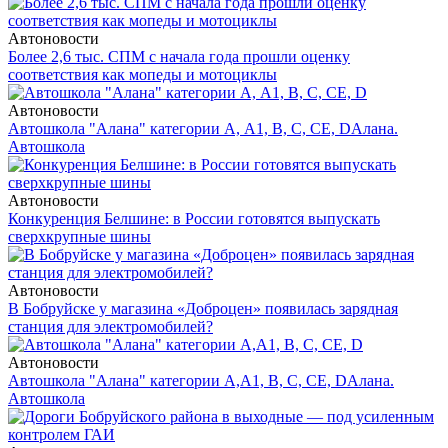
Автоновости
Более 2,6 тыс. СПМ с начала года прошли оценку
соответствия как мопеды и мотоциклы
Автоновости
Автошкола "Алана" категории А, А1, В, С, СЕ, D
Алана.
Автошкола
Автоновости
Конкуренция Белшине: в России готовятся выпускать
сверхкрупные шины
Автоновости
В Бобруйске у магазина «Доброцен» появилась зарядная
станция для электромобилей?
Автоновости
Автошкола "Алана" категории А,А1, В, С, СЕ, D
Алана.
Автошкола