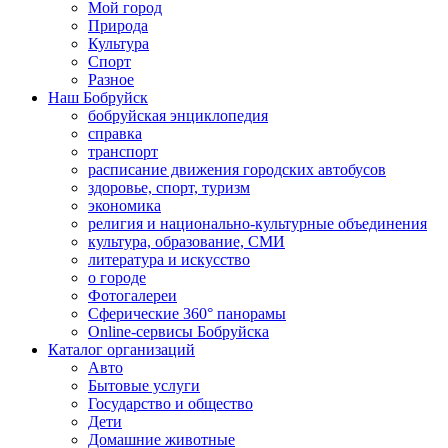
Мой город
Природа
Культура
Спорт
Разное
Наш Бобруйск
бобруйская энциклопедия
справка
транспорт
расписание движения городских автобусов
здоровье, спорт, туризм
экономика
религия и национально-культурные объединения
культура, образование, СМИ
литература и искусство
о городе
Фотогалереи
Сферические 360° панорамы
Online-сервисы Бобруйска
Каталог организаций
Авто
Бытовые услуги
Государство и общество
Дети
Домашние животные