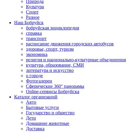
Природа
Культура
Спорт
Разное
Наш Бобруйск
бобруйская энциклопедия
справка
транспорт
расписание движения городских автобусов
здоровье, спорт, туризм
экономика
религия и национально-культурные объединения
культура, образование, СМИ
литература и искусство
о городе
Фотогалереи
Сферические 360° панорамы
Online-сервисы Бобруйска
Каталог организаций
Авто
Бытовые услуги
Государство и общество
Дети
Домашние животные
Доставка