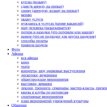
куплю (возьму)
сдам (в аренду, на прокат)
сниму (арендую, возьму на прокат)
меняю
окажу услуги
нуждаюсь в услугах (кроме вакансий)
ищу человека (разыскивается)
потери и находки (что потеряли или нашли)
разное (что не подходит для других разделов)
способы оплаты
правила раздела
Фото
Афиша
вся афиша
кино
театр
концерты, шоу, цирковые выступления
дискотеки, вечеринки
общегородские мероприятия
выставки, ярмарки
лекции, тренинги, семинары, мастер-классы, презе
квизы и клубы по интересам
спортивные мероприятия
план мероприятий учреждений культуры
Общение