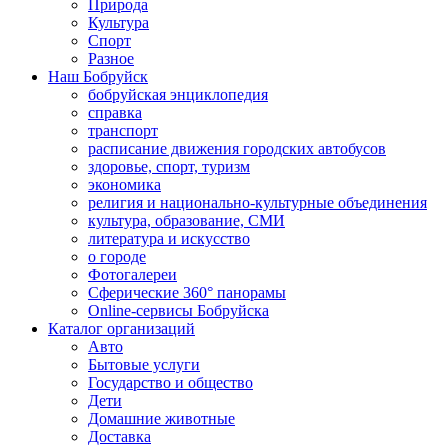
Природа
Культура
Спорт
Разное
Наш Бобруйск
бобруйская энциклопедия
справка
транспорт
расписание движения городских автобусов
здоровье, спорт, туризм
экономика
религия и национально-культурные объединения
культура, образование, СМИ
литература и искусство
о городе
Фотогалереи
Сферические 360° панорамы
Online-сервисы Бобруйска
Каталог организаций
Авто
Бытовые услуги
Государство и общество
Дети
Домашние животные
Доставка