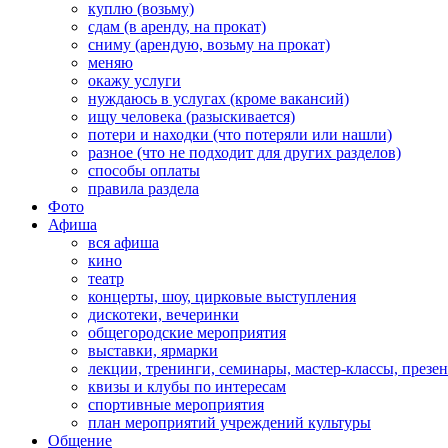
куплю (возьму)
сдам (в аренду, на прокат)
сниму (арендую, возьму на прокат)
меняю
окажу услуги
нуждаюсь в услугах (кроме вакансий)
ищу человека (разыскивается)
потери и находки (что потеряли или нашли)
разное (что не подходит для других разделов)
способы оплаты
правила раздела
Фото
Афиша
вся афиша
кино
театр
концерты, шоу, цирковые выступления
дискотеки, вечеринки
общегородские мероприятия
выставки, ярмарки
лекции, тренинги, семинары, мастер-классы, презе
квизы и клубы по интересам
спортивные мероприятия
план мероприятий учреждений культуры
Общение