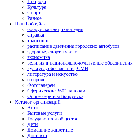
Природа
Культура
Спорт
Разное
Наш Бобруйск
бобруйская энциклопедия
справка
транспорт
расписание движения городских автобусов
здоровье, спорт, туризм
экономика
религия и национально-культурные объединения
культура, образование, СМИ
литература и искусство
о городе
Фотогалереи
Сферические 360° панорамы
Online-сервисы Бобруйска
Каталог организаций
Авто
Бытовые услуги
Государство и общество
Дети
Домашние животные
Доставка