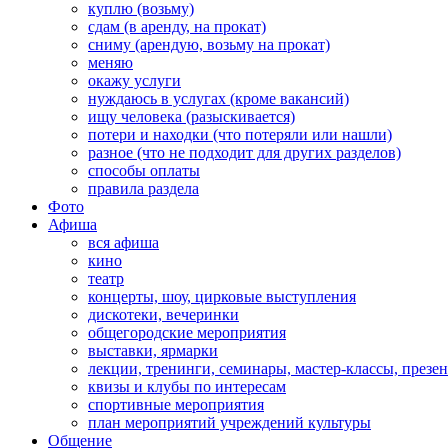
куплю (возьму)
сдам (в аренду, на прокат)
сниму (арендую, возьму на прокат)
меняю
окажу услуги
нуждаюсь в услугах (кроме вакансий)
ищу человека (разыскивается)
потери и находки (что потеряли или нашли)
разное (что не подходит для других разделов)
способы оплаты
правила раздела
Фото
Афиша
вся афиша
кино
театр
концерты, шоу, цирковые выступления
дискотеки, вечеринки
общегородские мероприятия
выставки, ярмарки
лекции, тренинги, семинары, мастер-классы, презе
квизы и клубы по интересам
спортивные мероприятия
план мероприятий учреждений культуры
Общение