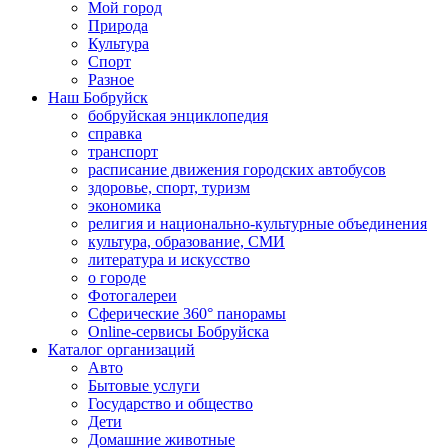
Мой город
Природа
Культура
Спорт
Разное
Наш Бобруйск
бобруйская энциклопедия
справка
транспорт
расписание движения городских автобусов
здоровье, спорт, туризм
экономика
религия и национально-культурные объединения
культура, образование, СМИ
литература и искусство
о городе
Фотогалереи
Сферические 360° панорамы
Online-сервисы Бобруйска
Каталог организаций
Авто
Бытовые услуги
Государство и общество
Дети
Домашние животные