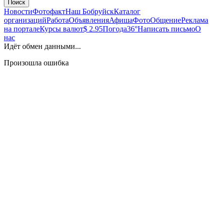
Поиск
Новости
Фотофакт
Наш Бобруйск
Каталог
организаций
Работа
Объявления
Афиша
Фото
Общение
Реклама
на портале
Курсы валют
$ 2.95
Погода
36°
Написать письмо
О
нас
Идёт обмен данными...
Произошла ошибка