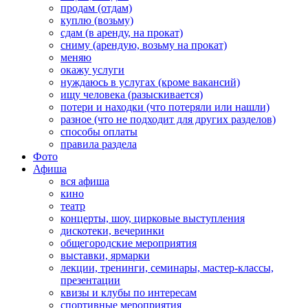
продам (отдам)
куплю (возьму)
сдам (в аренду, на прокат)
сниму (арендую, возьму на прокат)
меняю
окажу услуги
нуждаюсь в услугах (кроме вакансий)
ищу человека (разыскивается)
потери и находки (что потеряли или нашли)
разное (что не подходит для других разделов)
способы оплаты
правила раздела
Фото
Афиша
вся афиша
кино
театр
концерты, шоу, цирковые выступления
дискотеки, вечеринки
общегородские мероприятия
выставки, ярмарки
лекции, тренинги, семинары, мастер-классы,
презентации
квизы и клубы по интересам
спортивные мероприятия