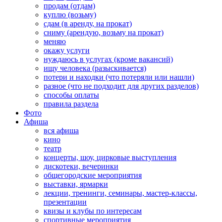
продам (отдам)
куплю (возьму)
сдам (в аренду, на прокат)
сниму (арендую, возьму на прокат)
меняю
окажу услуги
нуждаюсь в услугах (кроме вакансий)
ищу человека (разыскивается)
потери и находки (что потеряли или нашли)
разное (что не подходит для других разделов)
способы оплаты
правила раздела
Фото
Афиша
вся афиша
кино
театр
концерты, шоу, цирковые выступления
дискотеки, вечеринки
общегородские мероприятия
выставки, ярмарки
лекции, тренинги, семинары, мастер-классы,
презентации
квизы и клубы по интересам
спортивные мероприятия