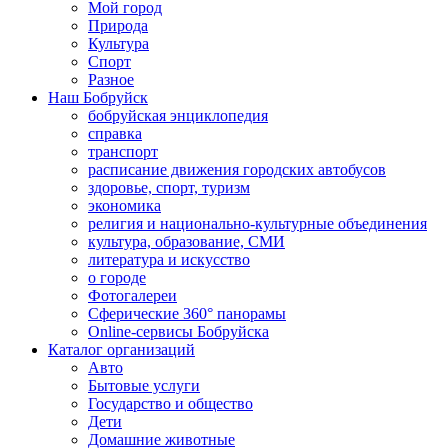
Мой город
Природа
Культура
Спорт
Разное
Наш Бобруйск
бобруйская энциклопедия
справка
транспорт
расписание движения городских автобусов
здоровье, спорт, туризм
экономика
религия и национально-культурные объединения
культура, образование, СМИ
литература и искусство
о городе
Фотогалереи
Сферические 360° панорамы
Online-сервисы Бобруйска
Каталог организаций
Авто
Бытовые услуги
Государство и общество
Дети
Домашние животные