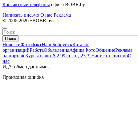
Контактные телефоны
офиса BOBR.by
Написать письмо
О нас
Реклама
© 2006-2026 «BOBR.by»
Поиск
Новости
Фотофакт
Наш Бобруйск
Каталог
организаций
Работа
Объявления
Афиша
Фото
Общение
Реклама
на портале
Курсы валют
$ 2.99
Погода
23.3°
Написать письмо
О
нас
Идёт обмен данными...
Произошла ошибка