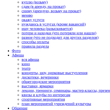
куплю (возьму)
сдам (в аренду, на прокат)
сниму (арендую, возьму на прокат)
меняю
окажу услуги
нуждаюсь в услугах (кроме вакансий)
ищу человека (разыскивается)
потери и находки (что потеряли или нашли)
разное (что не подходит для других разделов)
способы оплаты
правила раздела
Фото
Афиша
вся афиша
кино
театр
концерты, шоу, цирковые выступления
дискотеки, вечеринки
общегородские мероприятия
выставки, ярмарки
лекции, тренинги, семинары, мастер-классы, презе
квизы и клубы по интересам
спортивные мероприятия
план мероприятий учреждений культуры
Общение