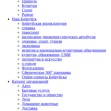
Природа
Культура
Спорт
Разное
Наш Бобруйск
бобруйская энциклопедия
справка
транспорт
расписание движения городских автобусов
здоровье, спорт, туризм
экономика
религия и национально-культурные объединения
культура, образование, СМИ
литература и искусство
о городе
Фотогалереи
Сферические 360° панорамы
Online-сервисы Бобруйска
Каталог организаций
Авто
Бытовые услуги
Государство и общество
Дети
Домашние животные
Доставка