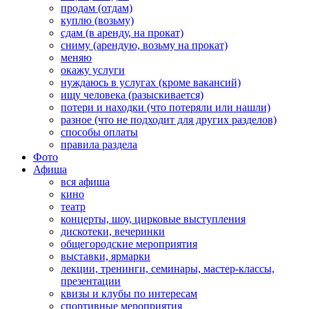
продам (отдам)
куплю (возьму)
сдам (в аренду, на прокат)
сниму (арендую, возьму на прокат)
меняю
окажу услуги
нуждаюсь в услугах (кроме вакансий)
ищу человека (разыскивается)
потери и находки (что потеряли или нашли)
разное (что не подходит для других разделов)
способы оплаты
правила раздела
Фото
Афиша
вся афиша
кино
театр
концерты, шоу, цирковые выступления
дискотеки, вечеринки
общегородские мероприятия
выставки, ярмарки
лекции, тренинги, семинары, мастер-классы,
презентации
квизы и клубы по интересам
спортивные мероприятия