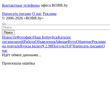
Контактные телефоны
офиса BOBR.by
Написать письмо
О нас
Реклама
© 2006-2026 «BOBR.by»
Поиск
Новости
Фотофакт
Наш Бобруйск
Каталог
организаций
Работа
Объявления
Афиша
Фото
Общение
Реклама
на портале
Курсы валют
$ 2.98
Погода
19.8°
Написать письмо
О
нас
Идёт обмен данными...
Произошла ошибка