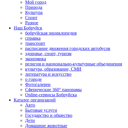
Мой город
Природа
Культура
Спорт
Разное
Наш Бобруйск
бобруйская энциклопедия
справка
транспорт
расписание движения городских автобусов
здоровье, спорт, туризм
экономика
религия и национально-культурные объединения
культура, образование, СМИ
литература и искусство
о городе
Фотогалереи
Сферические 360° панорамы
Online-сервисы Бобруйска
Каталог организаций
Авто
Бытовые услуги
Государство и общество
Дети
Домашние животные