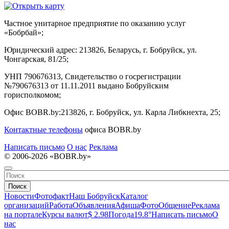
Частное унитарное предприятие по оказанию услуг
«Бобрбай»;
Юридический адрес:
213826, Беларусь, г. Бобруйск, ул.
Чонгарская, 81/25;
УНП 790676313, Свидетельство о госрегистрации
№790676313 от 11.11.2011 выдано Бобруйским
горисполкомом;
Офис BOBR.by:
213826, г. Бобруйск, ул. Карла Либкнехта, 25;
Контактные телефоны
офиса BOBR.by
Написать письмо
О нас
Реклама
© 2006-2026 «BOBR.by»
Поиск
Новости
Фотофакт
Наш Бобруйск
Каталог
организаций
Работа
Объявления
Афиша
Фото
Общение
Реклама
на портале
Курсы валют
$ 2.98
Погода
19.8°
Написать письмо
О
нас