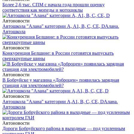
Более 2,6 тыс. СПМ с начала года прошли оценку
соответствия как мопеды и мотоциклы
Автоновости
Автошкола "Алана" категории А, А1, В, С, СЕ, D
Алана.
Автошкола
Автоновости
Конкуренция Белшине: в России готовятся выпускать
сверхкрупные шины
Автоновости
В Бобруйске у магазина «Доброцен» появилась зарядная
станция для электромобилей?
Автоновости
Автошкола "Алана" категории А,А1, В, С, СЕ, D
Алана.
Автошкола
Автоновости
Дороги Бобруйского района в выходные — под усиленным
контролем ГАИ