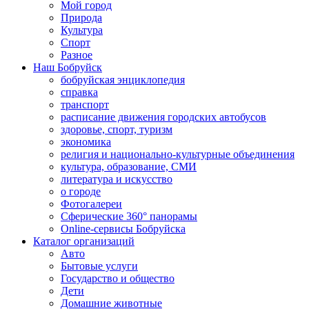
Мой город
Природа
Культура
Спорт
Разное
Наш Бобруйск
бобруйская энциклопедия
справка
транспорт
расписание движения городских автобусов
здоровье, спорт, туризм
экономика
религия и национально-культурные объединения
культура, образование, СМИ
литература и искусство
о городе
Фотогалереи
Сферические 360° панорамы
Online-сервисы Бобруйска
Каталог организаций
Авто
Бытовые услуги
Государство и общество
Дети
Домашние животные