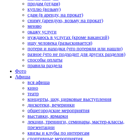
продам (отдам)
куплю (возьму)
сдам (в аренду, на прокат)
сниму (арендую, возьму на прокат)
меняю
окажу услуги
нуждаюсь в услугах (кроме вакансий)
ищу человека (разыскивается)
потери и находки (что потеряли или нашли)
разное (что не подходит для других разделов)
способы оплаты
правила раздела
Фото
Афиша
вся афиша
кино
театр
концерты, шоу, цирковые выступления
дискотеки, вечеринки
общегородские мероприятия
выставки, ярмарки
лекции, тренинги, семинары, мастер-классы,
презентации
квизы и клубы по интересам
спортивные мероприятия