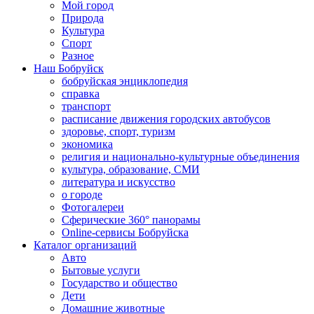
Мой город
Природа
Культура
Спорт
Разное
Наш Бобруйск
бобруйская энциклопедия
справка
транспорт
расписание движения городских автобусов
здоровье, спорт, туризм
экономика
религия и национально-культурные объединения
культура, образование, СМИ
литература и искусство
о городе
Фотогалереи
Сферические 360° панорамы
Online-сервисы Бобруйска
Каталог организаций
Авто
Бытовые услуги
Государство и общество
Дети
Домашние животные