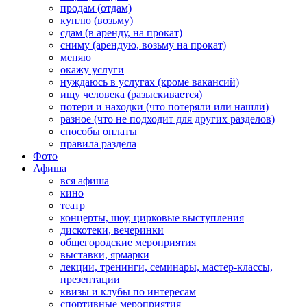
продам (отдам)
куплю (возьму)
сдам (в аренду, на прокат)
сниму (арендую, возьму на прокат)
меняю
окажу услуги
нуждаюсь в услугах (кроме вакансий)
ищу человека (разыскивается)
потери и находки (что потеряли или нашли)
разное (что не подходит для других разделов)
способы оплаты
правила раздела
Фото
Афиша
вся афиша
кино
театр
концерты, шоу, цирковые выступления
дискотеки, вечеринки
общегородские мероприятия
выставки, ярмарки
лекции, тренинги, семинары, мастер-классы,
презентации
квизы и клубы по интересам
спортивные мероприятия