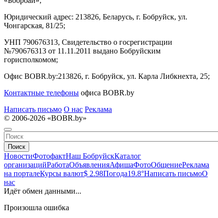
«Бобрбай»;
Юридический адрес:
213826, Беларусь, г. Бобруйск, ул.
Чонгарская, 81/25;
УНП 790676313, Свидетельство о госрегистрации
№790676313 от 11.11.2011 выдано Бобруйским
горисполкомом;
Офис BOBR.by:
213826, г. Бобруйск, ул. Карла Либкнехта, 25;
Контактные телефоны
офиса BOBR.by
Написать письмо
О нас
Реклама
© 2006-2026 «BOBR.by»
Поиск
Новости
Фотофакт
Наш Бобруйск
Каталог
организаций
Работа
Объявления
Афиша
Фото
Общение
Реклама
на портале
Курсы валют
$ 2.98
Погода
19.8°
Написать письмо
О
нас
Идёт обмен данными...
Произошла ошибка