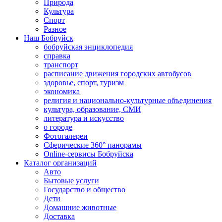
Природа
Культура
Спорт
Разное
Наш Бобруйск
бобруйская энциклопедия
справка
транспорт
расписание движения городских автобусов
здоровье, спорт, туризм
экономика
религия и национально-культурные объединения
культура, образование, СМИ
литература и искусство
о городе
Фотогалереи
Сферические 360° панорамы
Online-сервисы Бобруйска
Каталог организаций
Авто
Бытовые услуги
Государство и общество
Дети
Домашние животные
Доставка