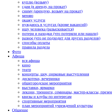
куплю (возьму)
сдам (в аренду, на прокат)
сниму (арендую, возьму на прокат)
меняю
окажу услуги
нуждаюсь в услугах (кроме вакансий)
ищу человека (разыскивается)
потери и находки (что потеряли или нашли)
разное (что не подходит для других разделов)
способы оплаты
правила раздела
Фото
Афиша
вся афиша
кино
театр
концерты, шоу, цирковые выступления
дискотеки, вечеринки
общегородские мероприятия
выставки, ярмарки
лекции, тренинги, семинары, мастер-классы, презе
квизы и клубы по интересам
спортивные мероприятия
план мероприятий учреждений культуры
Общение