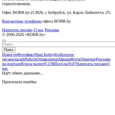
горисполкомом;
Офис BOBR.by:
213826, г. Бобруйск, ул. Карла Либкнехта, 25;
Контактные телефоны
офиса BOBR.by
Написать письмо
О нас
Реклама
© 2006-2026 «BOBR.by»
Поиск
Новости
Фотофакт
Наш Бобруйск
Каталог
организаций
Работа
Объявления
Афиша
Фото
Общение
Реклама
на портале
Курсы валют
$ 2.98
Погода
19.8°
Написать письмо
О
нас
Идёт обмен данными...
Произошла ошибка