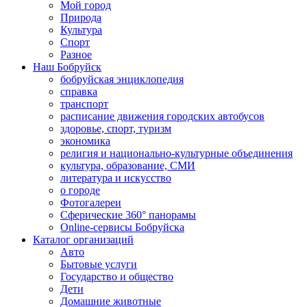
Мой город
Природа
Культура
Спорт
Разное
Наш Бобруйск
бобруйская энциклопедия
справка
транспорт
расписание движения городских автобусов
здоровье, спорт, туризм
экономика
религия и национально-культурные объединения
культура, образование, СМИ
литература и искусство
о городе
Фотогалереи
Сферические 360° панорамы
Online-сервисы Бобруйска
Каталог организаций
Авто
Бытовые услуги
Государство и общество
Дети
Домашние животные