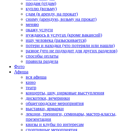
продам (отдам)
куплю (возьму)
сдам (в аренду, на прокат)
сниму (арендую, возьму на прокат)
меняю
окажу услуги
нуждаюсь в услугах (кроме вакансий)
ищу человека (разыскивается)
потери и находки (что потеряли или нашли)
разное (что не подходит для других разделов)
способы оплаты
правила раздела
Фото
Афиша
вся афиша
кино
театр
концерты, шоу, цирковые выступления
дискотеки, вечеринки
общегородские мероприятия
выставки, ярмарки
лекции, тренинги, семинары, мастер-классы,
презентации
квизы и клубы по интересам
спортивные мероприятия