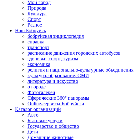
Мой город
Природа
Культура
Спорт
Разное
Наш Бобруйск
бобруйская энциклопедия
справка
транспорт
расписание движения городских автобусов
здоровье, спорт, туризм
экономика
религия и национально-культурные объединения
культура, образование, СМИ
литература и искусство
о городе
Фотогалереи
Сферические 360° панорамы
Online-сервисы Бобруйска
Каталог организаций
Авто
Бытовые услуги
Государство и общество
Дети
Домашние животные