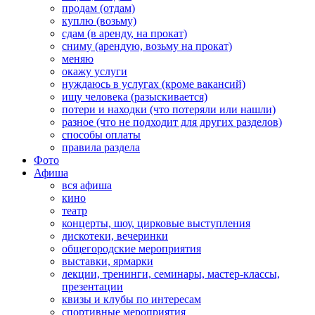
продам (отдам)
куплю (возьму)
сдам (в аренду, на прокат)
сниму (арендую, возьму на прокат)
меняю
окажу услуги
нуждаюсь в услугах (кроме вакансий)
ищу человека (разыскивается)
потери и находки (что потеряли или нашли)
разное (что не подходит для других разделов)
способы оплаты
правила раздела
Фото
Афиша
вся афиша
кино
театр
концерты, шоу, цирковые выступления
дискотеки, вечеринки
общегородские мероприятия
выставки, ярмарки
лекции, тренинги, семинары, мастер-классы,
презентации
квизы и клубы по интересам
спортивные мероприятия