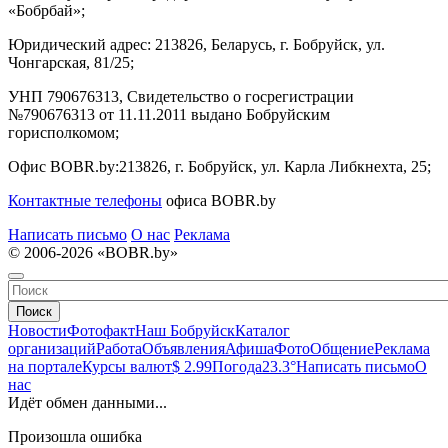
«Бобрбай»;
Юридический адрес:
213826, Беларусь, г. Бобруйск, ул.
Чонгарская, 81/25;
УНП 790676313, Свидетельство о госрегистрации
№790676313 от 11.11.2011 выдано Бобруйским
горисполкомом;
Офис BOBR.by:
213826, г. Бобруйск, ул. Карла Либкнехта, 25;
Контактные телефоны
офиса BOBR.by
Написать письмо
О нас
Реклама
© 2006-2026 «BOBR.by»
Поиск
Новости
Фотофакт
Наш Бобруйск
Каталог
организаций
Работа
Объявления
Афиша
Фото
Общение
Реклама
на портале
Курсы валют
$ 2.99
Погода
23.3°
Написать письмо
О
нас
Идёт обмен данными...
Произошла ошибка