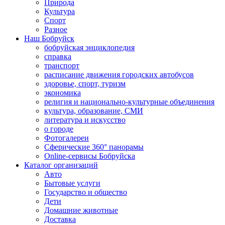
Природа
Культура
Спорт
Разное
Наш Бобруйск
бобруйская энциклопедия
справка
транспорт
расписание движения городских автобусов
здоровье, спорт, туризм
экономика
религия и национально-культурные объединения
культура, образование, СМИ
литература и искусство
о городе
Фотогалереи
Сферические 360° панорамы
Online-сервисы Бобруйска
Каталог организаций
Авто
Бытовые услуги
Государство и общество
Дети
Домашние животные
Доставка