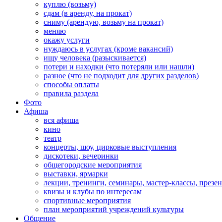
куплю (возьму)
сдам (в аренду, на прокат)
сниму (арендую, возьму на прокат)
меняю
окажу услуги
нуждаюсь в услугах (кроме вакансий)
ищу человека (разыскивается)
потери и находки (что потеряли или нашли)
разное (что не подходит для других разделов)
способы оплаты
правила раздела
Фото
Афиша
вся афиша
кино
театр
концерты, шоу, цирковые выступления
дискотеки, вечеринки
общегородские мероприятия
выставки, ярмарки
лекции, тренинги, семинары, мастер-классы, презе
квизы и клубы по интересам
спортивные мероприятия
план мероприятий учреждений культуры
Общение