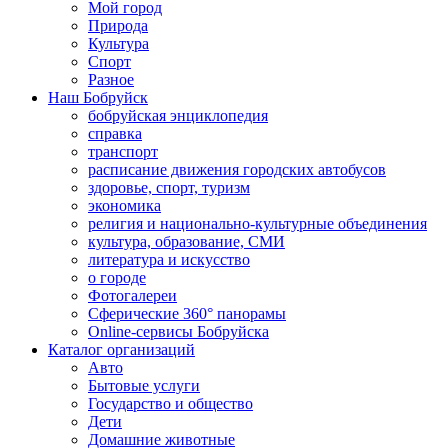
Мой город
Природа
Культура
Спорт
Разное
Наш Бобруйск
бобруйская энциклопедия
справка
транспорт
расписание движения городских автобусов
здоровье, спорт, туризм
экономика
религия и национально-культурные объединения
культура, образование, СМИ
литература и искусство
о городе
Фотогалереи
Сферические 360° панорамы
Online-сервисы Бобруйска
Каталог организаций
Авто
Бытовые услуги
Государство и общество
Дети
Домашние животные