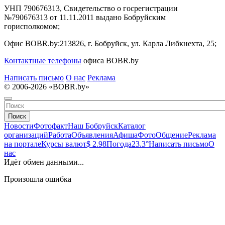
УНП 790676313, Свидетельство о госрегистрации
№790676313 от 11.11.2011 выдано Бобруйским
горисполкомом;
Офис BOBR.by:
213826, г. Бобруйск, ул. Карла Либкнехта, 25;
Контактные телефоны
офиса BOBR.by
Написать письмо
О нас
Реклама
© 2006-2026 «BOBR.by»
Поиск
Новости
Фотофакт
Наш Бобруйск
Каталог
организаций
Работа
Объявления
Афиша
Фото
Общение
Реклама
на портале
Курсы валют
$ 2.98
Погода
23.3°
Написать письмо
О
нас
Идёт обмен данными...
Произошла ошибка