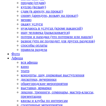
продам (отдам)
куплю (возьму)
сдам (в аренду, на прокат)
сниму (арендую, возьму на прокат)
меняю
окажу услуги
нуждаюсь в услугах (кроме вакансий)
ищу человека (разыскивается)
потери и находки (что потеряли или нашли)
разное (что не подходит для других разделов)
способы оплаты
правила раздела
Фото
Афиша
вся афиша
кино
театр
концерты, шоу, цирковые выступления
дискотеки, вечеринки
общегородские мероприятия
выставки, ярмарки
лекции, тренинги, семинары, мастер-классы,
презентации
квизы и клубы по интересам
спортивные мероприятия