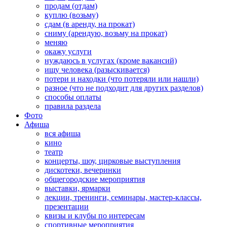
продам (отдам)
куплю (возьму)
сдам (в аренду, на прокат)
сниму (арендую, возьму на прокат)
меняю
окажу услуги
нуждаюсь в услугах (кроме вакансий)
ищу человека (разыскивается)
потери и находки (что потеряли или нашли)
разное (что не подходит для других разделов)
способы оплаты
правила раздела
Фото
Афиша
вся афиша
кино
театр
концерты, шоу, цирковые выступления
дискотеки, вечеринки
общегородские мероприятия
выставки, ярмарки
лекции, тренинги, семинары, мастер-классы,
презентации
квизы и клубы по интересам
спортивные мероприятия