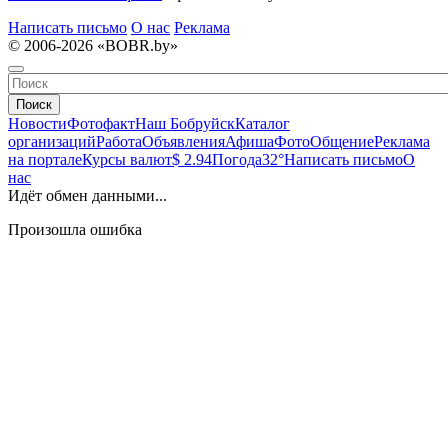
Написать письмо
О нас
Реклама
© 2006-2026 «BOBR.by»
Поиск
Новости
Фотофакт
Наш Бобруйск
Каталог
организаций
Работа
Объявления
Афиша
Фото
Общение
Реклама
на портале
Курсы валют
$ 2.94
Погода
32°
Написать письмо
О
нас
Идёт обмен данными...
Произошла ошибка