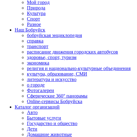
Мой город
Природа
Культура
Спорт
Разное
Наш Бобруйск
бобруйская энциклопедия
справка
транспорт
расписание движения городских автобусов
здоровье, спорт, туризм
экономика
религия и национально-культурные объединения
культура, образование, СМИ
литература и искусство
о городе
Фотогалереи
Сферические 360° панорамы
Online-сервисы Бобруйска
Каталог организаций
Авто
Бытовые услуги
Государство и общество
Дети
Домашние животные