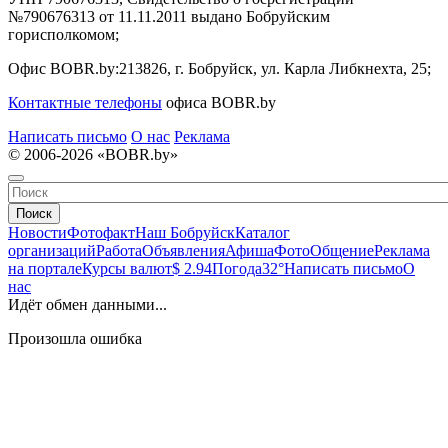
№790676313 от 11.11.2011 выдано Бобруйским
горисполкомом;
Офис BOBR.by:
213826, г. Бобруйск, ул. Карла Либкнехта, 25;
Контактные телефоны
офиса BOBR.by
Написать письмо
О нас
Реклама
© 2006-2026 «BOBR.by»
Поиск
Новости
Фотофакт
Наш Бобруйск
Каталог
организаций
Работа
Объявления
Афиша
Фото
Общение
Реклама
на портале
Курсы валют
$ 2.94
Погода
32°
Написать письмо
О
нас
Идёт обмен данными...
Произошла ошибка