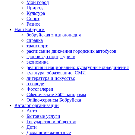
Мой город
Природа
Культура
Спорт
Разное
Наш Бобруйск
бобруйская энциклопедия
справка
транспорт
расписание движения городских автобусов
здоровье, спорт, туризм
экономика
религия и национально-культурные объединения
культура, образование, СМИ
литература и искусство
о городе
Фотогалереи
Сферические 360° панорамы
Online-сервисы Бобруйска
Каталог организаций
Авто
Бытовые услуги
Государство и общество
Дети
Домашние животные