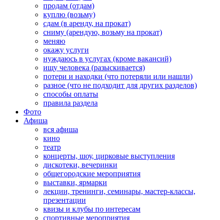
продам (отдам)
куплю (возьму)
сдам (в аренду, на прокат)
сниму (арендую, возьму на прокат)
меняю
окажу услуги
нуждаюсь в услугах (кроме вакансий)
ищу человека (разыскивается)
потери и находки (что потеряли или нашли)
разное (что не подходит для других разделов)
способы оплаты
правила раздела
Фото
Афиша
вся афиша
кино
театр
концерты, шоу, цирковые выступления
дискотеки, вечеринки
общегородские мероприятия
выставки, ярмарки
лекции, тренинги, семинары, мастер-классы,
презентации
квизы и клубы по интересам
спортивные мероприятия