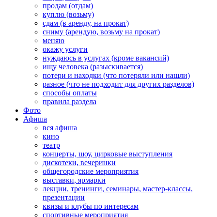
продам (отдам)
куплю (возьму)
сдам (в аренду, на прокат)
сниму (арендую, возьму на прокат)
меняю
окажу услуги
нуждаюсь в услугах (кроме вакансий)
ищу человека (разыскивается)
потери и находки (что потеряли или нашли)
разное (что не подходит для других разделов)
способы оплаты
правила раздела
Фото
Афиша
вся афиша
кино
театр
концерты, шоу, цирковые выступления
дискотеки, вечеринки
общегородские мероприятия
выставки, ярмарки
лекции, тренинги, семинары, мастер-классы,
презентации
квизы и клубы по интересам
спортивные мероприятия