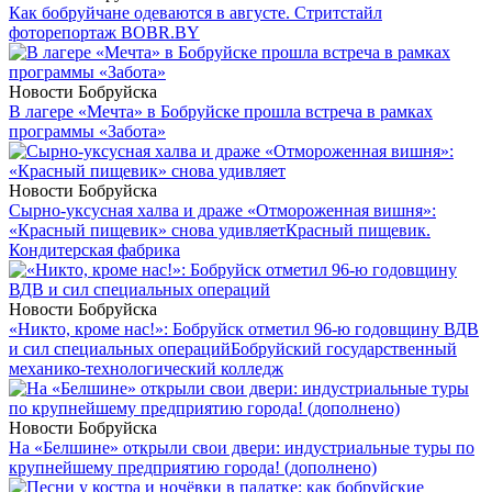
Как бобруйчане одеваются в августе. Стритстайл
фоторепортаж BOBR.BY
Новости Бобруйска
В лагере «Мечта» в Бобруйске прошла встреча в рамках
программы «Забота»
Новости Бобруйска
Сырно-уксусная халва и драже «Отмороженная вишня»:
«Красный пищевик» снова удивляет
Красный пищевик.
Кондитерская фабрика
Новости Бобруйска
«Никто, кроме нас!»: Бобруйск отметил 96-ю годовщину ВДВ
и сил специальных операций
Бобруйский государственный
механико-технологический колледж
Новости Бобруйска
На «Белшине» открыли свои двери: индустриальные туры по
крупнейшему предприятию города! (дополнено)