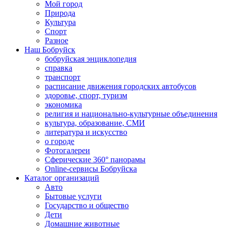
Мой город
Природа
Культура
Спорт
Разное
Наш Бобруйск
бобруйская энциклопедия
справка
транспорт
расписание движения городских автобусов
здоровье, спорт, туризм
экономика
религия и национально-культурные объединения
культура, образование, СМИ
литература и искусство
о городе
Фотогалереи
Сферические 360° панорамы
Online-сервисы Бобруйска
Каталог организаций
Авто
Бытовые услуги
Государство и общество
Дети
Домашние животные