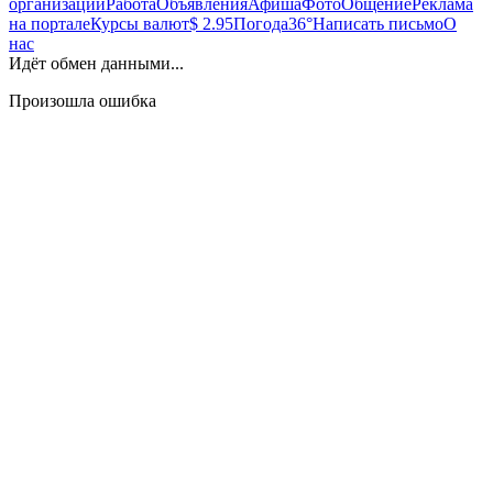
организаций
Работа
Объявления
Афиша
Фото
Общение
Реклама
на портале
Курсы валют
$ 2.95
Погода
36°
Написать письмо
О
нас
Идёт обмен данными...
Произошла ошибка