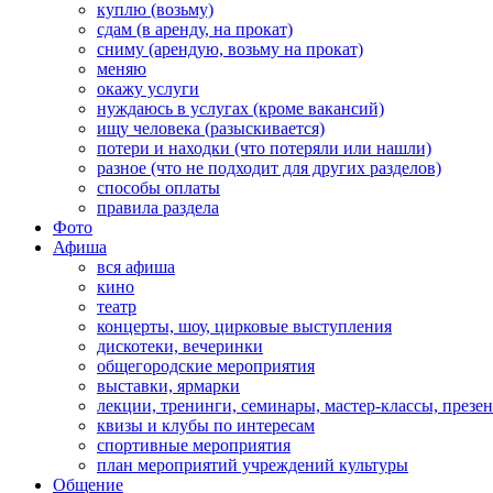
куплю (возьму)
сдам (в аренду, на прокат)
сниму (арендую, возьму на прокат)
меняю
окажу услуги
нуждаюсь в услугах (кроме вакансий)
ищу человека (разыскивается)
потери и находки (что потеряли или нашли)
разное (что не подходит для других разделов)
способы оплаты
правила раздела
Фото
Афиша
вся афиша
кино
театр
концерты, шоу, цирковые выступления
дискотеки, вечеринки
общегородские мероприятия
выставки, ярмарки
лекции, тренинги, семинары, мастер-классы, презе
квизы и клубы по интересам
спортивные мероприятия
план мероприятий учреждений культуры
Общение