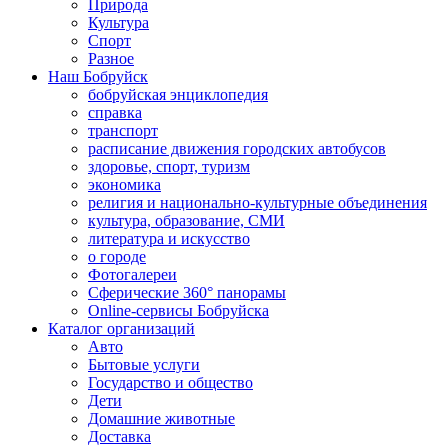
Природа
Культура
Спорт
Разное
Наш Бобруйск
бобруйская энциклопедия
справка
транспорт
расписание движения городских автобусов
здоровье, спорт, туризм
экономика
религия и национально-культурные объединения
культура, образование, СМИ
литература и искусство
о городе
Фотогалереи
Сферические 360° панорамы
Online-сервисы Бобруйска
Каталог организаций
Авто
Бытовые услуги
Государство и общество
Дети
Домашние животные
Доставка