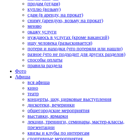
продам (отдам)
куплю (возьму)
сдам (в аренду, на прокат)
сниму (арендую, возьму на прокат)
меняю
окажу услуги
нуждаюсь в услугах (кроме вакансий)
ищу человека (разыскивается)
потери и находки (что потеряли или нашли)
разное (что не подходит для других разделов)
способы оплаты
правила раздела
Фото
Афиша
вся афиша
кино
театр
концерты, шоу, цирковые выступления
дискотеки, вечеринки
общегородские мероприятия
выставки, ярмарки
лекции, тренинги, семинары, мастер-классы,
презентации
квизы и клубы по интересам
спортивные мероприятия