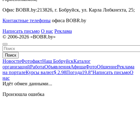
Офис BOBR.by:
213826, г. Бобруйск, ул. Карла Либкнехта, 25;
Контактные телефоны
офиса BOBR.by
Написать письмо
О нас
Реклама
© 2006-2026 «BOBR.by»
Поиск
Новости
Фотофакт
Наш Бобруйск
Каталог
организаций
Работа
Объявления
Афиша
Фото
Общение
Реклама
на портале
Курсы валют
$ 2.98
Погода
19.8°
Написать письмо
О
нас
Идёт обмен данными...
Произошла ошибка