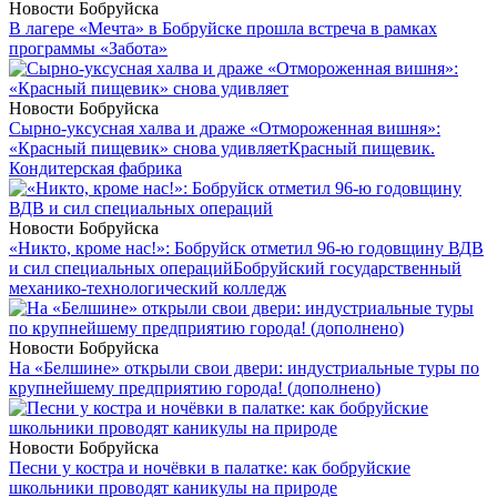
Новости Бобруйска
В лагере «Мечта» в Бобруйске прошла встреча в рамках
программы «Забота»
Новости Бобруйска
Сырно-уксусная халва и драже «Отмороженная вишня»:
«Красный пищевик» снова удивляет
Красный пищевик.
Кондитерская фабрика
Новости Бобруйска
«Никто, кроме нас!»: Бобруйск отметил 96-ю годовщину ВДВ
и сил специальных операций
Бобруйский государственный
механико-технологический колледж
Новости Бобруйска
На «Белшине» открыли свои двери: индустриальные туры по
крупнейшему предприятию города! (дополнено)
Новости Бобруйска
Песни у костра и ночёвки в палатке: как бобруйские
школьники проводят каникулы на природе