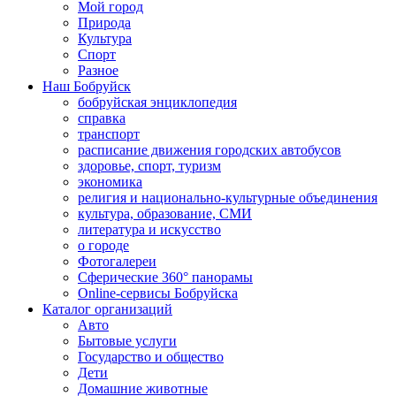
Мой город
Природа
Культура
Спорт
Разное
Наш Бобруйск
бобруйская энциклопедия
справка
транспорт
расписание движения городских автобусов
здоровье, спорт, туризм
экономика
религия и национально-культурные объединения
культура, образование, СМИ
литература и искусство
о городе
Фотогалереи
Сферические 360° панорамы
Online-сервисы Бобруйска
Каталог организаций
Авто
Бытовые услуги
Государство и общество
Дети
Домашние животные