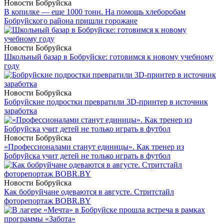
Новости Бобруйска
В копилке — еще 1000 тонн. На помощь хлеборобам
Бобруйского района пришли горожане
Новости Бобруйска
Школьный базар в Бобруйске: готовимся к новому учебному
году
Новости Бобруйска
Бобруйские подростки превратили 3D-принтер в источник
заработка
Новости Бобруйска
«Профессионалами станут единицы». Как тренер из
Бобруйска учит детей не только играть в футбол
Новости Бобруйска
Как бобруйчане одеваются в августе. Стритстайл
фоторепортаж BOBR.BY