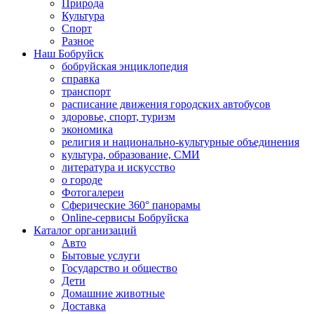
Природа
Культура
Спорт
Разное
Наш Бобруйск
бобруйская энциклопедия
справка
транспорт
расписание движения городских автобусов
здоровье, спорт, туризм
экономика
религия и национально-культурные объединения
культура, образование, СМИ
литература и искусство
о городе
Фотогалереи
Сферические 360° панорамы
Online-сервисы Бобруйска
Каталог организаций
Авто
Бытовые услуги
Государство и общество
Дети
Домашние животные
Доставка