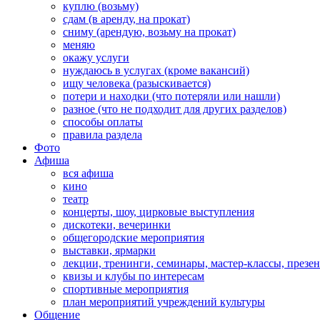
куплю (возьму)
сдам (в аренду, на прокат)
сниму (арендую, возьму на прокат)
меняю
окажу услуги
нуждаюсь в услугах (кроме вакансий)
ищу человека (разыскивается)
потери и находки (что потеряли или нашли)
разное (что не подходит для других разделов)
способы оплаты
правила раздела
Фото
Афиша
вся афиша
кино
театр
концерты, шоу, цирковые выступления
дискотеки, вечеринки
общегородские мероприятия
выставки, ярмарки
лекции, тренинги, семинары, мастер-классы, презе
квизы и клубы по интересам
спортивные мероприятия
план мероприятий учреждений культуры
Общение