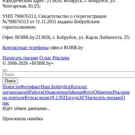
Юридический адрес:
213826, Беларусь, г. Бобруйск, ул.
Чонгарская, 81/25;
УНП 790676313, Свидетельство о госрегистрации
№790676313 от 11.11.2011 выдано Бобруйским
горисполкомом;
Офис BOBR.by:
213826, г. Бобруйск, ул. Карла Либкнехта, 25;
Контактные телефоны
офиса BOBR.by
Написать письмо
О нас
Реклама
© 2006-2026 «BOBR.by»
Поиск
Новости
Фотофакт
Наш Бобруйск
Каталог
организаций
Работа
Объявления
Афиша
Фото
Общение
Реклама
на портале
Курсы валют
$ 2.95
Погода
36°
Написать письмо
О
нас
Идёт обмен данными...
Произошла ошибка