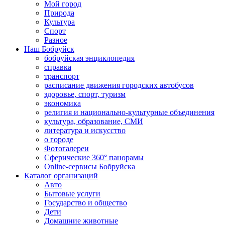
Мой город
Природа
Культура
Спорт
Разное
Наш Бобруйск
бобруйская энциклопедия
справка
транспорт
расписание движения городских автобусов
здоровье, спорт, туризм
экономика
религия и национально-культурные объединения
культура, образование, СМИ
литература и искусство
о городе
Фотогалереи
Сферические 360° панорамы
Online-сервисы Бобруйска
Каталог организаций
Авто
Бытовые услуги
Государство и общество
Дети
Домашние животные