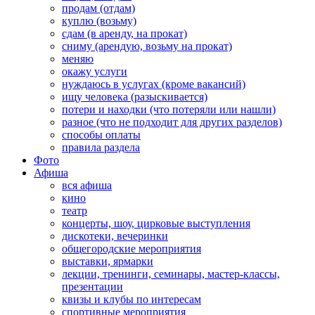
продам (отдам)
куплю (возьму)
сдам (в аренду, на прокат)
сниму (арендую, возьму на прокат)
меняю
окажу услуги
нуждаюсь в услугах (кроме вакансий)
ищу человека (разыскивается)
потери и находки (что потеряли или нашли)
разное (что не подходит для других разделов)
способы оплаты
правила раздела
Фото
Афиша
вся афиша
кино
театр
концерты, шоу, цирковые выступления
дискотеки, вечеринки
общегородские мероприятия
выставки, ярмарки
лекции, тренинги, семинары, мастер-классы,
презентации
квизы и клубы по интересам
спортивные мероприятия