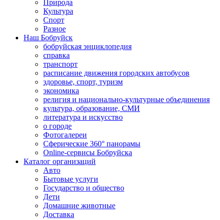
Природа
Культура
Спорт
Разное
Наш Бобруйск
бобруйская энциклопедия
справка
транспорт
расписание движения городских автобусов
здоровье, спорт, туризм
экономика
религия и национально-культурные объединения
культура, образование, СМИ
литература и искусство
о городе
Фотогалереи
Сферические 360° панорамы
Online-сервисы Бобруйска
Каталог организаций
Авто
Бытовые услуги
Государство и общество
Дети
Домашние животные
Доставка