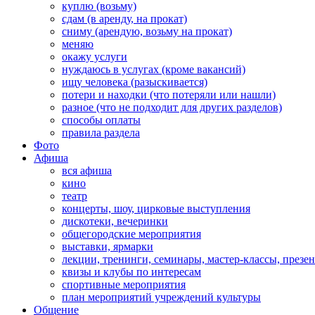
куплю (возьму)
сдам (в аренду, на прокат)
сниму (арендую, возьму на прокат)
меняю
окажу услуги
нуждаюсь в услугах (кроме вакансий)
ищу человека (разыскивается)
потери и находки (что потеряли или нашли)
разное (что не подходит для других разделов)
способы оплаты
правила раздела
Фото
Афиша
вся афиша
кино
театр
концерты, шоу, цирковые выступления
дискотеки, вечеринки
общегородские мероприятия
выставки, ярмарки
лекции, тренинги, семинары, мастер-классы, презе
квизы и клубы по интересам
спортивные мероприятия
план мероприятий учреждений культуры
Общение