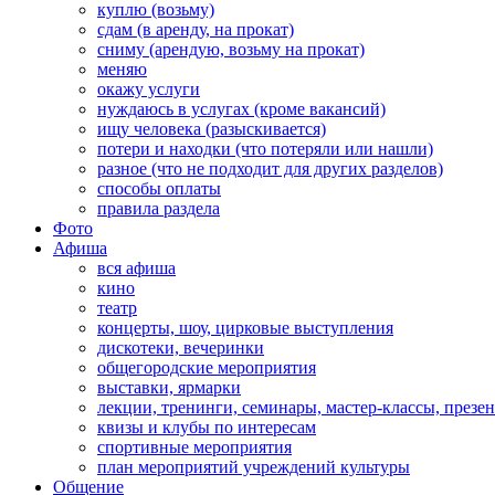
куплю (возьму)
сдам (в аренду, на прокат)
сниму (арендую, возьму на прокат)
меняю
окажу услуги
нуждаюсь в услугах (кроме вакансий)
ищу человека (разыскивается)
потери и находки (что потеряли или нашли)
разное (что не подходит для других разделов)
способы оплаты
правила раздела
Фото
Афиша
вся афиша
кино
театр
концерты, шоу, цирковые выступления
дискотеки, вечеринки
общегородские мероприятия
выставки, ярмарки
лекции, тренинги, семинары, мастер-классы, презе
квизы и клубы по интересам
спортивные мероприятия
план мероприятий учреждений культуры
Общение