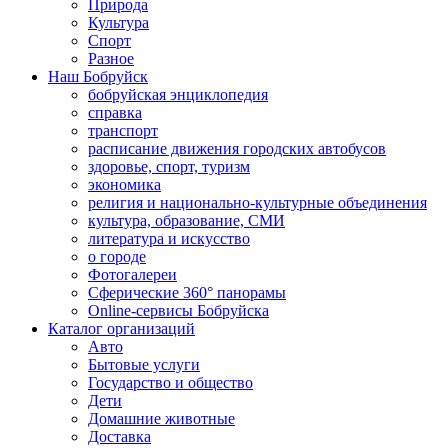
Природа
Культура
Спорт
Разное
Наш Бобруйск
бобруйская энциклопедия
справка
транспорт
расписание движения городских автобусов
здоровье, спорт, туризм
экономика
религия и национально-культурные объединения
культура, образование, СМИ
литература и искусство
о городе
Фотогалереи
Сферические 360° панорамы
Online-сервисы Бобруйска
Каталог организаций
Авто
Бытовые услуги
Государство и общество
Дети
Домашние животные
Доставка