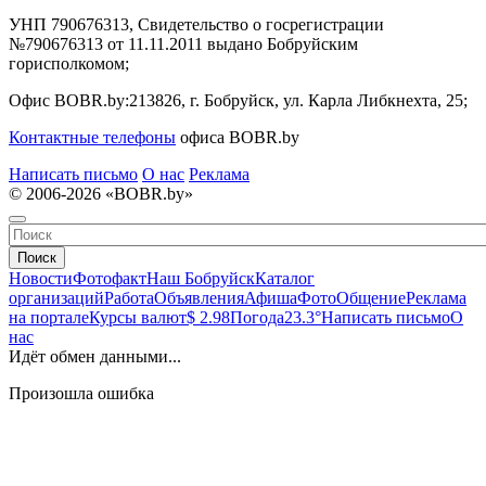
УНП 790676313, Свидетельство о госрегистрации
№790676313 от 11.11.2011 выдано Бобруйским
горисполкомом;
Офис BOBR.by:
213826, г. Бобруйск, ул. Карла Либкнехта, 25;
Контактные телефоны
офиса BOBR.by
Написать письмо
О нас
Реклама
© 2006-2026 «BOBR.by»
Поиск
Новости
Фотофакт
Наш Бобруйск
Каталог
организаций
Работа
Объявления
Афиша
Фото
Общение
Реклама
на портале
Курсы валют
$ 2.98
Погода
23.3°
Написать письмо
О
нас
Идёт обмен данными...
Произошла ошибка