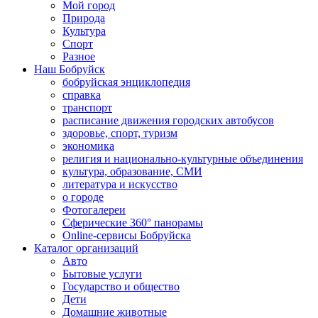
Мой город
Природа
Культура
Спорт
Разное
Наш Бобруйск
бобруйская энциклопедия
справка
транспорт
расписание движения городских автобусов
здоровье, спорт, туризм
экономика
религия и национально-культурные объединения
культура, образование, СМИ
литература и искусство
о городе
Фотогалереи
Сферические 360° панорамы
Online-сервисы Бобруйска
Каталог организаций
Авто
Бытовые услуги
Государство и общество
Дети
Домашние животные