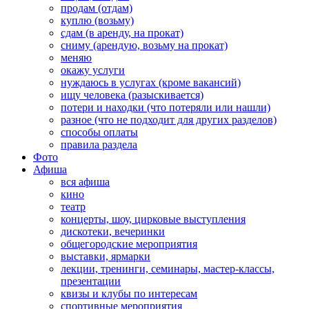
продам (отдам)
куплю (возьму)
сдам (в аренду, на прокат)
сниму (арендую, возьму на прокат)
меняю
окажу услуги
нуждаюсь в услугах (кроме вакансий)
ищу человека (разыскивается)
потери и находки (что потеряли или нашли)
разное (что не подходит для других разделов)
способы оплаты
правила раздела
Фото
Афиша
вся афиша
кино
театр
концерты, шоу, цирковые выступления
дискотеки, вечеринки
общегородские мероприятия
выставки, ярмарки
лекции, тренинги, семинары, мастер-классы,
презентации
квизы и клубы по интересам
спортивные мероприятия