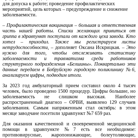
для допуска к работе; проведение профилактических
мероприятий, цель которых – предупреждение и снижение
заболеваемости.
– Профилактическая вакцинация – большая и ответственная
часть нашей работы. Списки желающих привиться от
гриппа в здравпункт поступали от каждого цеха завода. Кто
хотел – приходил. Также мы регистрируем листы
нетрудоспособности,
– дополняет Оксана Искрицкая. –
Это
нужно для того, чтобы отслеживать статистику
заболеваемости и травматизма среди работников
структурного подразделения «Белшины». Поквартально эти
данные передаем в Бобруйскую городскую поликлинику №6,
анализируем цифры, подводим итоги.
За 2023 год амбулаторный прием составил около 4 тысяч
человек, было проведено 1500 процедур. Цифры большие, но
заболеваемость не слишком высокая. Наиболее
распространенный диагноз – ОРВИ, выявлено 129 случаев
заболевания. Самым напряженным стал октябрь: в этом
месяце заводчане посетили здрав­пункт №7 659 раз.
Для оказания качественной и своевременной медицинской
помощи в здравпункте №7 есть все необходимое:
противовирусные, жаропонижающие, болеутоляющие,