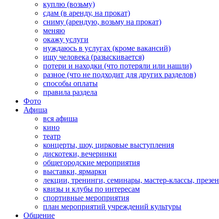
куплю (возьму)
сдам (в аренду, на прокат)
сниму (арендую, возьму на прокат)
меняю
окажу услуги
нуждаюсь в услугах (кроме вакансий)
ищу человека (разыскивается)
потери и находки (что потеряли или нашли)
разное (что не подходит для других разделов)
способы оплаты
правила раздела
Фото
Афиша
вся афиша
кино
театр
концерты, шоу, цирковые выступления
дискотеки, вечеринки
общегородские мероприятия
выставки, ярмарки
лекции, тренинги, семинары, мастер-классы, презе
квизы и клубы по интересам
спортивные мероприятия
план мероприятий учреждений культуры
Общение