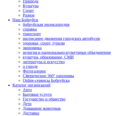
Природа
Культура
Спорт
Разное
Наш Бобруйск
бобруйская энциклопедия
справка
транспорт
расписание движения городских автобусов
здоровье, спорт, туризм
экономика
религия и национально-культурные объединения
культура, образование, СМИ
литература и искусство
о городе
Фотогалереи
Сферические 360° панорамы
Online-сервисы Бобруйска
Каталог организаций
Авто
Бытовые услуги
Государство и общество
Дети
Домашние животные
Доставка