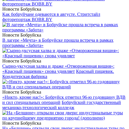
Новости Бобруйска
Как бобруйчане одеваются в августе. Стритстайл
фоторепортаж BOBR.BY
Новости Бобруйска
В лагере «Мечта» в Бобруйске прошла встреча в рамках
программы «Забота»
Новости Бобруйска
Сырно-уксусная халва и драже «Отмороженная вишня»:
«Красный пищевик» снова удивляет
Красный пищевик.
Кондитерская фабрика
Новости Бобруйска
«Никто, кроме нас!»: Бобруйск отметил 96-ю годовщину ВДВ
и сил специальных операций
Бобруйский государственный
механико-технологический колледж
Новости Бобруйска
На «Белшине» открыли свои двери: индустриальные туры по