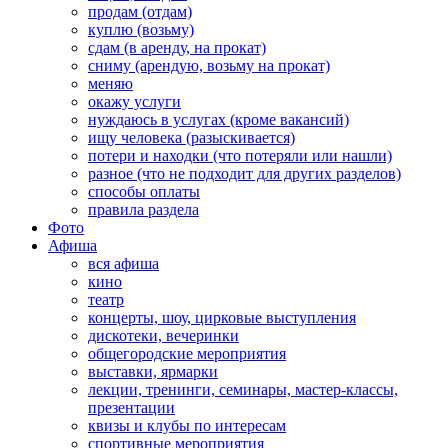
продам (отдам)
куплю (возьму)
сдам (в аренду, на прокат)
сниму (арендую, возьму на прокат)
меняю
окажу услуги
нуждаюсь в услугах (кроме вакансий)
ищу человека (разыскивается)
потери и находки (что потеряли или нашли)
разное (что не подходит для других разделов)
способы оплаты
правила раздела
Фото
Афиша
вся афиша
кино
театр
концерты, шоу, цирковые выступления
дискотеки, вечеринки
общегородские мероприятия
выставки, ярмарки
лекции, тренинги, семинары, мастер-классы,
презентации
квизы и клубы по интересам
спортивные мероприятия