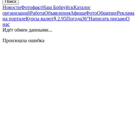
Поиск
Новости
Фотофакт
Наш Бобруйск
Каталог
организаций
Работа
Объявления
Афиша
Фото
Общение
Реклама
на портале
Курсы валют
$ 2.95
Погода
36°
Написать письмо
О
нас
Идёт обмен данными...
Произошла ошибка