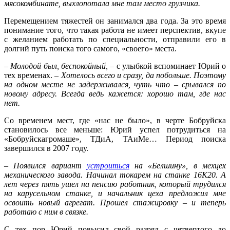
мясокомбинате, выхлопотала мне там место грузчика.
Перемещением тяжестей он занимался два года. За это время
понимание того, что такая работа не имеет перспектив, вкупе
с желанием работать по специальности, отправили его в
долгий путь поиска того самого, «своего» места.
– Молодой был, беспокойный, –
с улыбкой вспоминает Юрий о
тех временах. –
Хотелось всего и сразу, да побольше. Поэтому
на одном месте не задерживался, чуть что – срывался по
новому адресу. Всегда ведь кажется: хорошо там, где нас
нет.
Со временем мест, где «нас не было», в черте Бобруйска
становилось все меньше: Юрий успел потрудиться на
«Бобруйскагромаше», ТДиА, ТАиМе… Период поиска
завершился в 2007 году.
– Появился вариант
устрои­ться
на «Белшину», в мехцех
механического завода. Начинал токарем на станке 16К20. А
лет через пять ушел на пенсию работник, который трудился
на карусельном станке, и начальник цеха предложил мне
освоить новый агрегат. Прошел стажировку – и теперь
работаю с ним в связке.
С тех пор Юрий повысил свой разряд с четвертого до