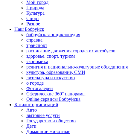
Мой город
Природа
Культура
Спорт
Разное
Наш Бобруйск
бобруйская энциклопедия
справка
транспорт
расписание движения городских автобусов
здоровье, спорт, туризм
экономика
религия и национально-культурные объединения
культура, образование, СМИ
литература и искусство
о городе
Фотогалереи
Сферические 360° панорамы
Online-сервисы Бобруйска
Каталог организаций
Авто
Бытовые услуги
Государство и общество
Дети
Домашние животные