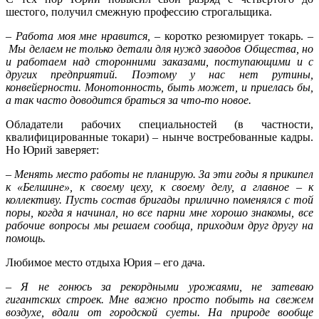
шестого, получил смежную профессию строгальщика.
– Работа моя мне нравится, –
коротко резюмирует токарь. –
Мы делаем не только детали для нужд заводов Общества, но
и работаем над сторонними заказами, поступаю­щими и с
других предприятий. Поэтому у нас нет рутины,
конвейерности. Монотонность, быть может, и приелась бы,
а так часто доводится браться за что-то новое.
Обладатели рабочих специальностей (в частности,
квалифицированные токари) – нынче востребованные кадры.
Но Юрий заверяет:
– Менять место работы не планирую. За эти годы я прикипел
к «Белшине», к своему цеху, к своему делу, а главное – к
коллективу. Пусть состав бригады прилично поменялся с той
поры, когда я начинал, но все парни мне хорошо знакомы, все
рабочие вопросы мы решаем сообща, приходим друг другу на
помощь.
Любимое место отдыха Юрия – его дача.
– Я не гонюсь за рекордными урожаями, не затеваю
гигантских строек. Мне важно просто побыть на свежем
воздухе, вдали от городской суеты. На природе вообще