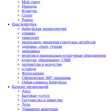
Мой город
Природа
Культура
Спорт
Разное
Наш Бобруйск
бобруйская энциклопедия
справка
транспорт
расписание движения городских автобусов
здоровье, спорт, туризм
экономика
религия и национально-культурные объединения
культура, образование, СМИ
литература и искусство
о городе
Фотогалереи
Сферические 360° панорамы
Online-сервисы Бобруйска
Каталог организаций
Авто
Бытовые услуги
Государство и общество
Дети
Домашние животные