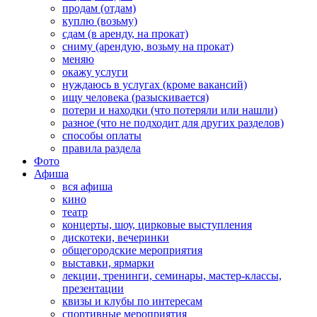
продам (отдам)
куплю (возьму)
сдам (в аренду, на прокат)
сниму (арендую, возьму на прокат)
меняю
окажу услуги
нуждаюсь в услугах (кроме вакансий)
ищу человека (разыскивается)
потери и находки (что потеряли или нашли)
разное (что не подходит для других разделов)
способы оплаты
правила раздела
Фото
Афиша
вся афиша
кино
театр
концерты, шоу, цирковые выступления
дискотеки, вечеринки
общегородские мероприятия
выставки, ярмарки
лекции, тренинги, семинары, мастер-классы,
презентации
квизы и клубы по интересам
спортивные мероприятия