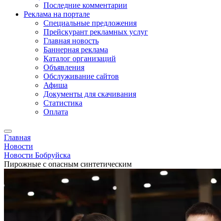
Последние комментарии
Реклама на портале
Специальные предложения
Прейскурант рекламных услуг
Главная новость
Баннерная реклама
Каталог организаций
Объявления
Обслуживание сайтов
Афиша
Документы для скачивания
Статистика
Оплата
Главная
Новости
Новости Бобруйска
Пирожные с опасным синтетическим